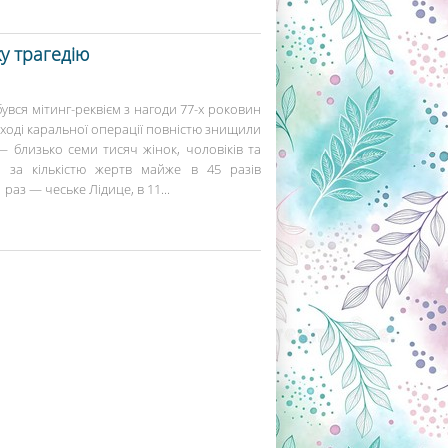
ку трагедію
бувся мітинг-реквієм з нагоди 77-х роковин
в ході каральної операції повністю знищили
 близько семи тисяч жінок, чоловіків та
ія за кількістю жертв майже в 45 разів
раз — чеське Лідице, в 11...