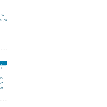
ала
манда
Нд
1
8
15
22
29