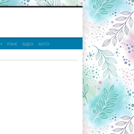
реклама партнерів:
И
РІЗНЕ
ВІДЕО
ФОТО