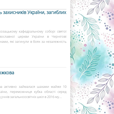
ь захисників України, загиблих
 козацькому кафедральному соборі святої
ославної церкви України в Чернігові
їнами, які загинули в боях за незалежність
Божкова
а активно займалася шахами майже 10
аїни, переможниця кубка області серед
учнів загальноосвітніх шкіл в 2016-му....