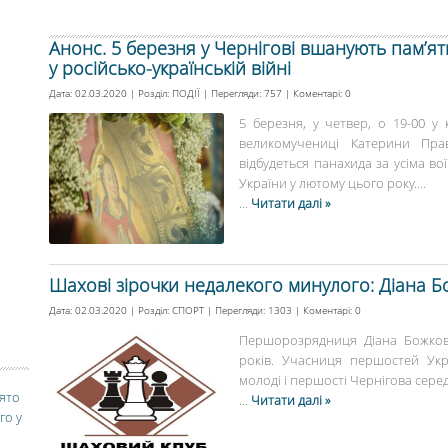
Анонс. 5 березня у Чернігові вшанують пам’ят
у російсько-українській війні
Дата: 02.03.2020 | Розділ:
ПОДІЇ
| Перегляди: 757 | Коментарі:
0
5 березня, у четвер, о 19-00 у
великомучениці Катерини Прав
відбудеться панахида за усіма во
України у лютому цього року....
...
Читати далі »
Шахові зірочки недалекого минулого: Діана 
Дата: 02.03.2020 | Розділ:
СПОРТ
| Перегляди: 1303 | Коментарі:
0
Першорозрядниця Діана Божков
років. Учасниця першостей Укр
молоді і першості Чернігова серед 
вято
...
Читати далі »
го у