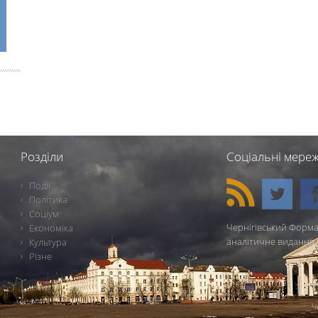
Розділи
Соціальні мереж
Події
Політика
Соціум
Чернігівський Форма
Економіка
аналітичне видання 
Культура
Різне
Ч