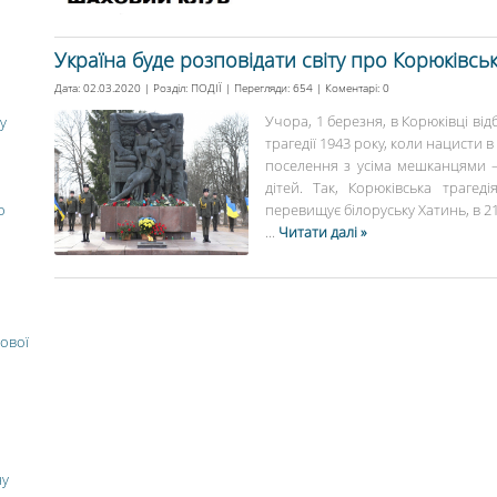
Україна буде розповідати світу про Корюківсь
Дата: 02.03.2020 | Розділ:
ПОДІЇ
| Перегляди: 654 | Коментарі:
0
Учора, 1 березня, в Корюківці від
у
трагедії 1943 року, коли нацисти 
поселення з усіма мешканцями —
дітей. Так, Корюківська трагед
о
перевищує білоруську Хатинь, в 21 
...
Читати далі »
ової
ну