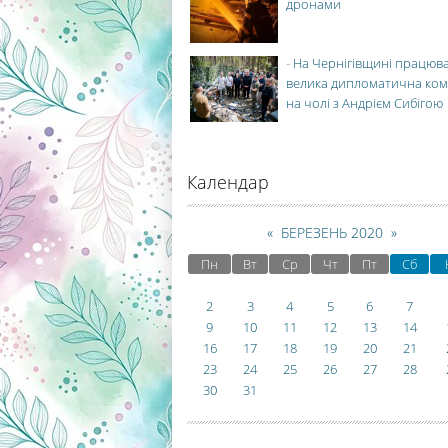
дронами
-
На Чернігівщині працюв
велика дипломатична ко
на чолі з Андрієм Сибігою
Календар
«
БЕРЕЗЕНЬ 2020
»
Пн
Вт
Ср
Чт
Пт
Сб
2
3
4
5
6
7
9
10
11
12
13
14
16
17
18
19
20
21
23
24
25
26
27
28
30
31