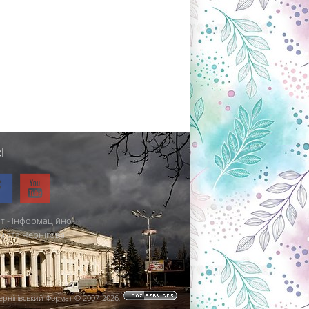
і
т - інформаційно-
міста Чернігова.
ернігівський Формат © 2007-2026
.
.