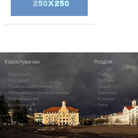
Користувачам
Розділи
Вхід на сайт
Події
Реєстрація
Політика
Правила користування
Соціум
Умови використання матеріалів
Економіка
Рекламодавцям
Культура
Контакти
Різне