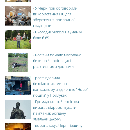
-
У Чернігові обговорили
використання ГІС для
збереження природної
спадщини
-
Сьогодні Миколі Науменку
було б 65
-
Росіяни почали масовано
бити по Чернігівщині
реактивними дронами
-
росія вдарила
безпілотниками по
вантажному відділенню "Нової
пошти" у Прилуках
-
Громадськість Чернігова
вимагає відремонтувати
пам’ятник Богдану
Хмельницькому
-
ворог атакує Чернігівщину