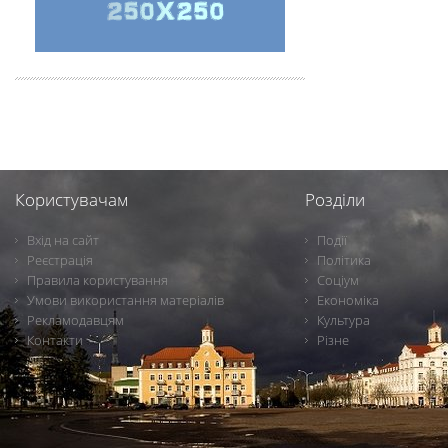
Користувачам
Розділи
Вхід на сайт
Події
Реєстрація
Політика
Правила користування
Соціум
Умови використання матеріалів
Економіка
Рекламодавцям
Культура
Контакти
Різне