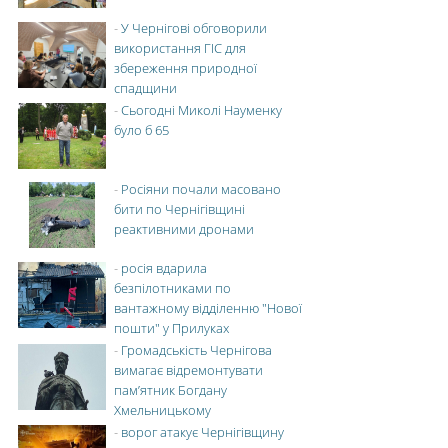
-
У Чернігові обговорили
використання ГІС для
збереження природної
спадщини
-
Сьогодні Миколі Науменку
було б 65
-
Росіяни почали масовано
бити по Чернігівщині
реактивними дронами
-
росія вдарила
безпілотниками по
вантажному відділенню "Нової
пошти" у Прилуках
-
Громадськість Чернігова
вимагає відремонтувати
пам’ятник Богдану
Хмельницькому
-
ворог атакує Чернігівщину