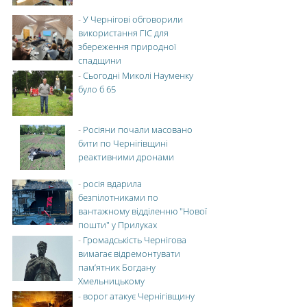
-
У Чернігові обговорили
використання ГІС для
збереження природної
спадщини
-
Сьогодні Миколі Науменку
було б 65
-
Росіяни почали масовано
бити по Чернігівщині
реактивними дронами
-
росія вдарила
безпілотниками по
вантажному відділенню "Нової
пошти" у Прилуках
-
Громадськість Чернігова
вимагає відремонтувати
пам’ятник Богдану
Хмельницькому
-
ворог атакує Чернігівщину