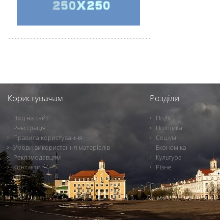
Користувачам
Розділи
Вхід на сайт
Події
Реєстрація
Політика
Правила користування
Соціум
Умови використання матеріалів
Економіка
Рекламодавцям
Культура
Контакти
Різне