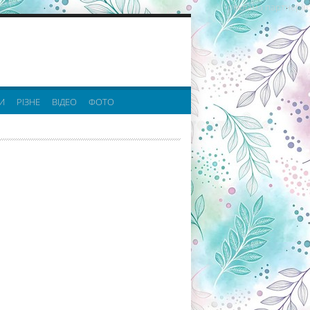
реклама партнерів:
И
РІЗНЕ
ВІДЕО
ФОТО