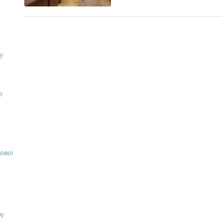
у
о
ової
ну