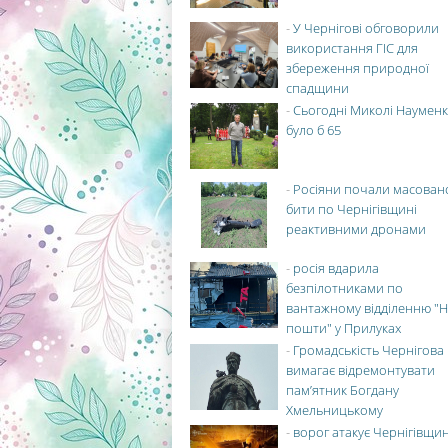
-
У Чернігові обговорили
використання ГІС для
збереження природної
спадщини
-
Сьогодні Миколі Науменк
було б 65
-
Росіяни почали масован
бити по Чернігівщині
реактивними дронами
-
росія вдарила
безпілотниками по
вантажному відділенню "Н
пошти" у Прилуках
-
Громадськість Чернігова
вимагає відремонтувати
пам’ятник Богдану
Хмельницькому
-
ворог атакує Чернігівщи