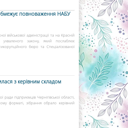
о обмежує повноваження НАБУ
ної військової адміністрації та на Красній
 ухваленого закону, який послаблює
тикорупційного бюро та Спеціалізованої
илася з керівним складом
ї ради підприємців Чернігівської області,
ному форматі, зібрання обрало керівний