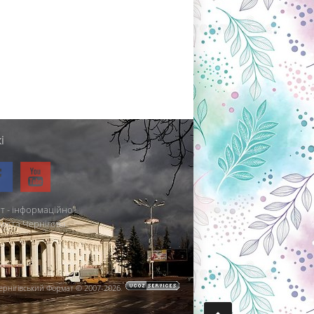
і
т - інформаційно-
міста Чернігова.
ернігівський Формат © 2007-2026
.
.