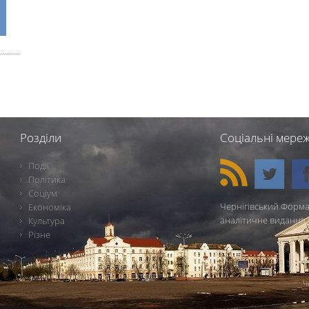
Розділи
Соціальні мереж
Події
Політика
Соціум
Чернігівський Форма
Економіка
аналітичне видання 
Культура
Різне
Ч