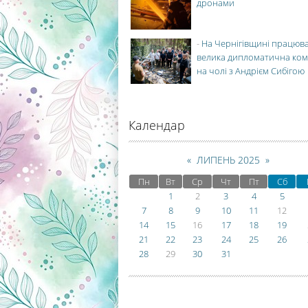
дронами
-
На Чернігівщині працюв
велика дипломатична ко
на чолі з Андрієм Сибігою
Календар
«
ЛИПЕНЬ 2025
»
Пн
Вт
Ср
Чт
Пт
Сб
1
2
3
4
5
7
8
9
10
11
12
14
15
16
17
18
19
21
22
23
24
25
26
28
29
30
31