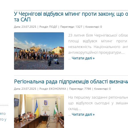
У Чернігові відбувся мітинг проти закону, щ
та САП
Дата: 23.07.2025 | Розділ:
ПОДІЇ
| Перегляди: 1327 | Коментарі:
0
23 липня біля Чернігівської облас
площі відбувся мітинг проти
незалежність Національного ан
антикорупційної прокуратури....
...
Читати далі »
Регіональна рада підприємців області визнач
Дата: 23.07.2025 | Розділ:
ЕКОНОМІКА
| Перегляди: 7766 | Коментарі:
0
На першому засіданні регіонально
що відбулося сьогодні у зміша
склад....
вято
...
Читати далі »
го у