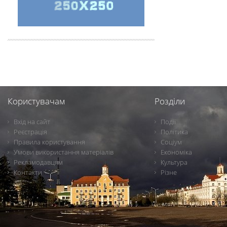
Користувачам
Розділи
Вхід на сайт
Події
Реєстрація
Політика
Правила користування
Соціум
Умови використання матеріалів
Економіка
Рекламодавцям
Культура
Контакти
Різне