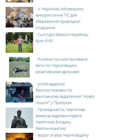
-
У Чернігові обговорили
використання ГІС для
збереження природної
спадщини
-
Сьогодні Миколі Науменку
було б 65
-
Росіяни почали масовано
бити по Чернігівщині
реактивними дронами
-
росія вдарила
безпілотниками по
вантажному відділенню "Нової
пошти" у Прилуках
-
Громадськість Чернігова
вимагає відремонтувати
пам’ятник Богдану
Хмельницькому
-
ворог атакує Чернігівщину