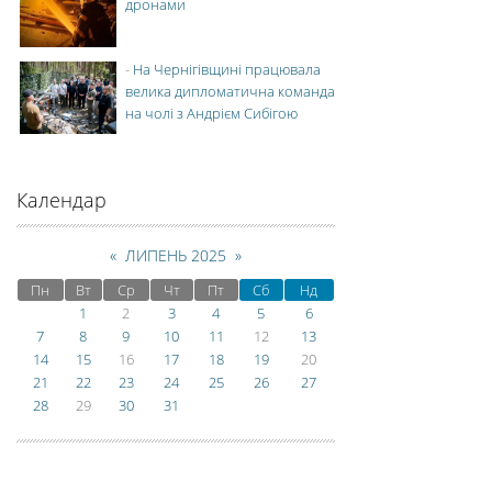
дронами
-
На Чернігівщині працювала
велика дипломатична команда
на чолі з Андрієм Сибігою
Календар
«
ЛИПЕНЬ 2025
»
Пн
Вт
Ср
Чт
Пт
Сб
Нд
1
2
3
4
5
6
7
8
9
10
11
12
13
14
15
16
17
18
19
20
21
22
23
24
25
26
27
28
29
30
31