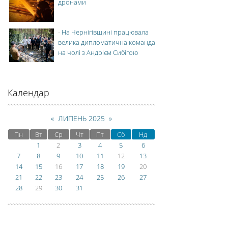
дронами
-
На Чернігівщині працювала
велика дипломатична команда
на чолі з Андрієм Сибігою
Календар
«
ЛИПЕНЬ 2025
»
Пн
Вт
Ср
Чт
Пт
Сб
Нд
1
2
3
4
5
6
7
8
9
10
11
12
13
14
15
16
17
18
19
20
21
22
23
24
25
26
27
28
29
30
31