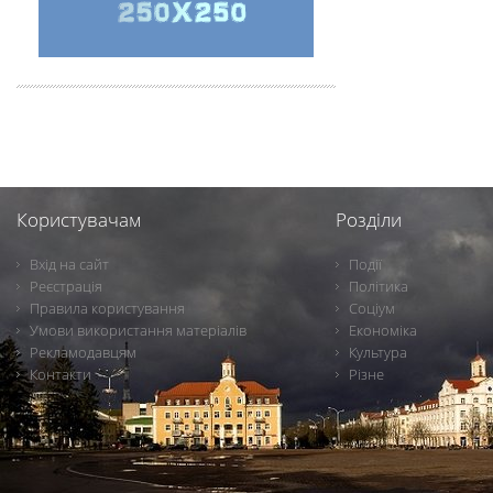
Користувачам
Розділи
Вхід на сайт
Події
Реєстрація
Політика
Правила користування
Соціум
Умови використання матеріалів
Економіка
Рекламодавцям
Культура
Контакти
Різне