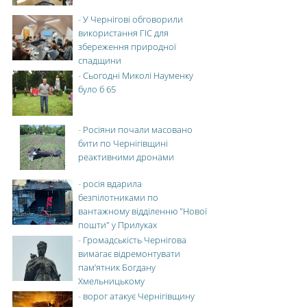
-
У Чернігові обговорили
використання ГІС для
збереження природної
спадщини
-
Сьогодні Миколі Науменку
було б 65
-
Росіяни почали масовано
бити по Чернігівщині
реактивними дронами
-
росія вдарила
безпілотниками по
вантажному відділенню "Нової
пошти" у Прилуках
-
Громадськість Чернігова
вимагає відремонтувати
пам’ятник Богдану
Хмельницькому
-
ворог атакує Чернігівщину