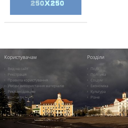
Користувачам
Розділи
Вхід на сайт
Події
Реєстрація
Політика
Правила користування
Соціум
Умови використання матеріалів
Економіка
Рекламодавцям
Культура
Контакти
Різне