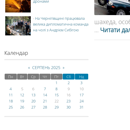
дронами
-
На Чернігівщині працювала
шахеда, особ
велика дипломатична команда
...
Читати дал
на чолі з Андрієм Сибігою
Календар
«
СЕРПЕНЬ 2025
»
Пн
Вт
Ср
Чт
Пт
Сб
Нд
1
2
3
4
5
6
7
8
9
10
11
12
13
14
15
16
17
18
19
20
21
22
23
24
25
26
27
28
29
30
31