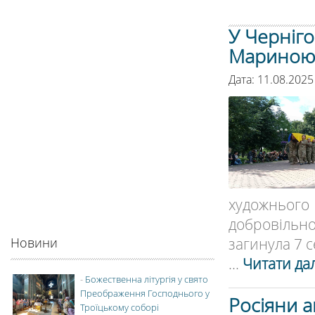
У Черніг
Мариною
Дата: 11.08.2025
художнього
добровільно
загинула 7 с
Новини
...
Читати дал
-
Божественна літургія у свято
Преображення Господнього у
Росіяни а
Троїцькому соборі