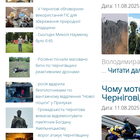
Дата: 11.08.2025
-
У Чернігові обговорили
використання ГІС для
збереження природної
спадщини
-
Сьогодні Миколі Науменку
було б 65
-
Росіяни почали масовано
Володимира 
бити по Чернігівщині
...
Читати дал
реактивними дронами
-
росія вдарила
Чому мото
безпілотниками по
Чернігов
вантажному відділенню "Нової
пошти" у Прилуках
Дата: 11.08.202
-
Громадськість Чернігова
вимагає відремонтувати
пам’ятник Богдану
Хмельницькому
-
ворог атакує Чернігівщину