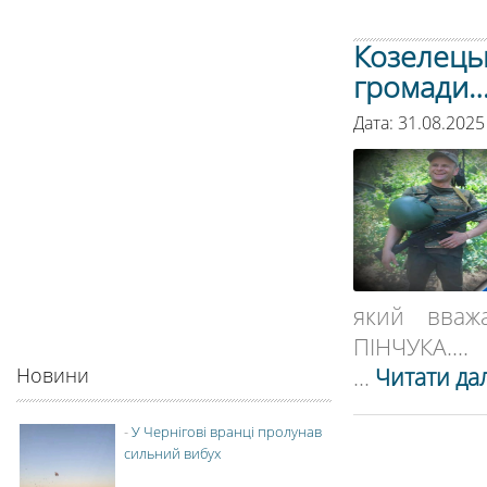
Козелецьк
громади
Дата: 31.08.2025
який вваж
ПІНЧУКА....
...
Читати дал
Новини
-
У Чернігові вранці пролунав
сильний вибух