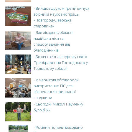
-
Вийшов друком третій випуск
збірника наукових праць
«Новгород-Сіверська
старовина»
-
Для лікарень області
надійшли ліки та
спецобладнання від
благодійників
-
Божественна літургія у свято
Преображення Господнього у
Троїцькому соборі
-
У Чернігові обговорили
використання ГІС для
збереження природної
спадщини
-
Сьогодні Миколі Науменку
було б 65
-
Росіяни почали масовано