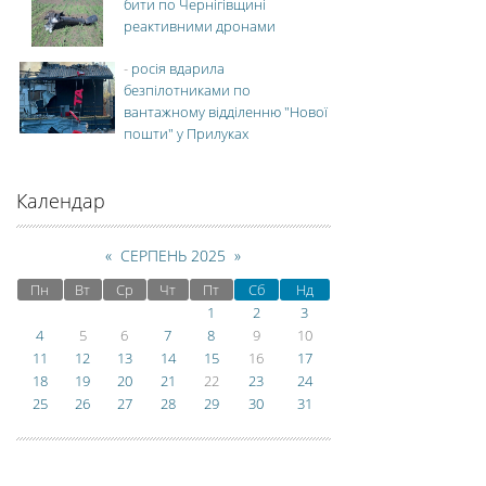
бити по Чернігівщині
реактивними дронами
-
росія вдарила
безпілотниками по
вантажному відділенню "Нової
пошти" у Прилуках
Календар
«
СЕРПЕНЬ 2025
»
Пн
Вт
Ср
Чт
Пт
Сб
Нд
1
2
3
4
5
6
7
8
9
10
11
12
13
14
15
16
17
18
19
20
21
22
23
24
25
26
27
28
29
30
31