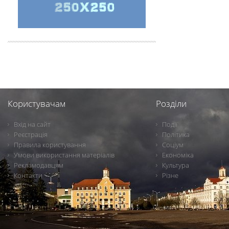
Користувачам
Розділи
Вхід на сайт
Події
Реєстрація
Політика
Правила користування
Соціум
Умови використання матеріалів
Економіка
Рекламодавцям
Культура
Контакти
Різне