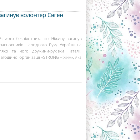
 загинув волонтер Євген
йського безпілотника по Ніжину загинув
 засновників Народного Руху України на
ляко та його дружини-рухівки Наталії,
лагодійної організації «STRONG Ніжин», яка