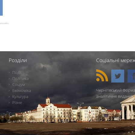
Розділи
Соціальні мереж
Події
Політика
Соціум
Чернігівський Форма
Економіка
аналітичне видання 
Культура
Різне
Ч