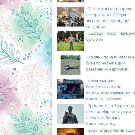
-
У Чернігові обговорили
використання ГІС для
збереження природної
спадщини
-
Сьогодні Миколі Науменк
було б 65
-
Росіяни почали масован
бити по Чернігівщині
реактивними дронами
-
росія вдарила
безпілотниками по
вантажному відділенню "Н
пошти" у Прилуках
-
Громадськість Чернігова
вимагає відремонтувати
пам’ятник Богдану
Хмельницькому
-
ворог атакує Чернігівщи