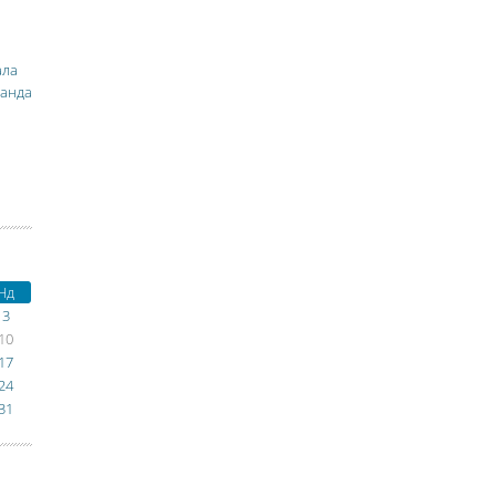
ала
манда
Нд
3
10
17
24
31