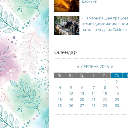
дронами
-
На Чернігівщині працюв
велика дипломатична ко
на чолі з Андрієм Сибігою
Календар
«
СЕРПЕНЬ 2025
»
Пн
Вт
Ср
Чт
Пт
Сб
1
2
4
5
6
7
8
9
11
12
13
14
15
16
18
19
20
21
22
23
25
26
27
28
29
30