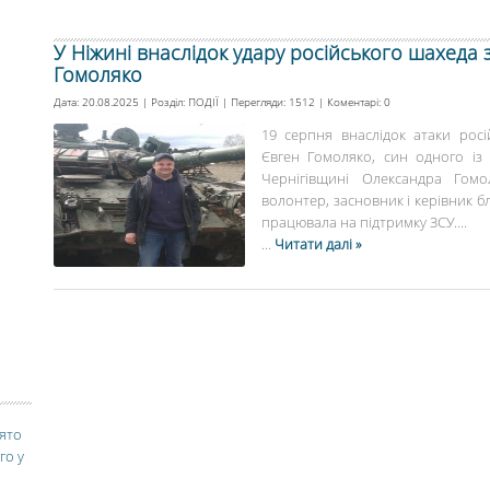
У Ніжині внаслідок удару російського шахеда
Гомоляко
Дата: 20.08.2025 | Розділ:
ПОДІЇ
| Перегляди: 1512 | Коментарі:
0
19 серпня внаслідок атаки росі
Євген Гомоляко, син одного із
Чернігівщині Олександра Гомо
волонтер, засновник і керівник б
працювала на підтримку ЗСУ....
...
Читати далі »
вято
го у