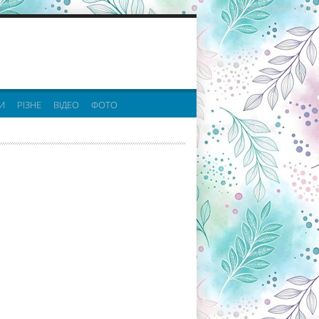
реклама партнерів:
И
РІЗНЕ
ВІДЕО
ФОТО