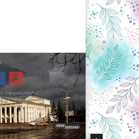
і
т - інформаційно-
міста Чернігова.
ернігівський Формат © 2007-2026
.
.