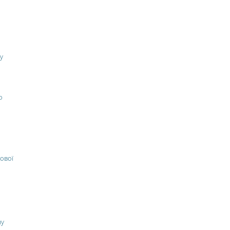
у
о
ової
ну