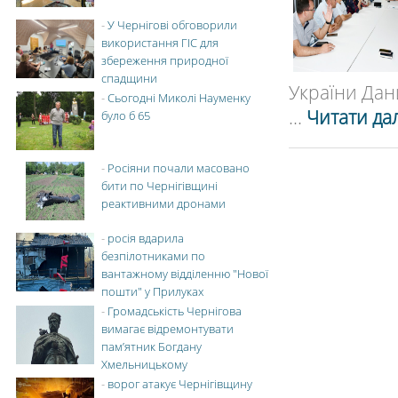
-
У Чернігові обговорили
використання ГІС для
збереження природної
спадщини
України Дан
-
Сьогодні Миколі Науменку
...
Читати дал
було б 65
-
Росіяни почали масовано
бити по Чернігівщині
реактивними дронами
-
росія вдарила
безпілотниками по
вантажному відділенню "Нової
пошти" у Прилуках
-
Громадськість Чернігова
вимагає відремонтувати
пам’ятник Богдану
Хмельницькому
-
ворог атакує Чернігівщину