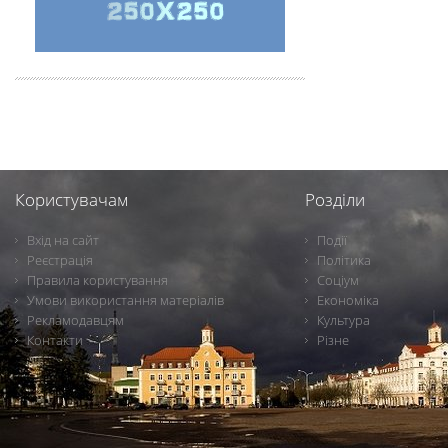
Користувачам
Розділи
Вхід на сайт
Події
Реєстрація
Політика
Правила користування
Соціум
Умови використання матеріалів
Економіка
Рекламодавцям
Культура
Контакти
Різне