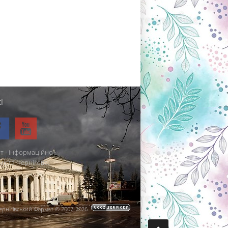
і
т - інформаційно-
міста Чернігова.
ернігівський Формат © 2007-2026
.
.