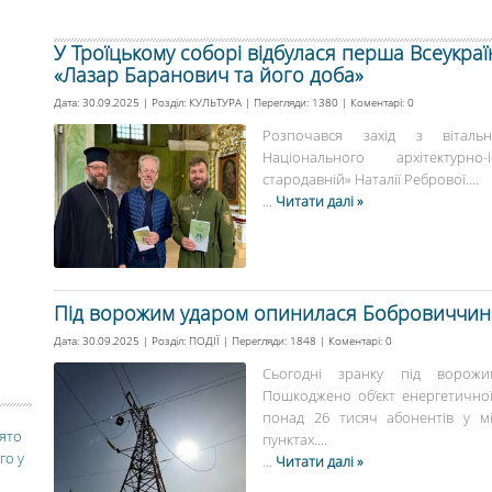
У Троїцькому соборі відбулася перша Всеукра
«Лазар Баранович та його доба»
Дата: 30.09.2025 | Розділ:
КУЛЬТУРА
| Перегляди: 1380 | Коментарі:
0
Розпочався захід з віталь
Національного архітектурно
стародавній» Наталії Ребрової....
...
Читати далі »
Під ворожим ударом опинилася Бобровиччин
Дата: 30.09.2025 | Розділ:
ПОДІЇ
| Перегляди: 1848 | Коментарі:
0
Сьогодні зранку під ворож
Пошкоджено об’єкт енергетичної
понад 26 тисяч абонентів у м
вято
пунктах....
го у
...
Читати далі »