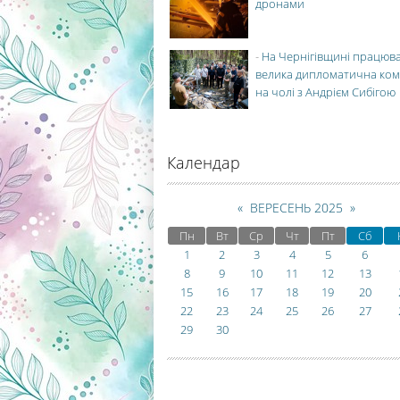
дронами
-
На Чернігівщині працюв
велика дипломатична ко
на чолі з Андрієм Сибігою
Календар
«
ВЕРЕСЕНЬ 2025
»
Пн
Вт
Ср
Чт
Пт
Сб
1
2
3
4
5
6
8
9
10
11
12
13
15
16
17
18
19
20
22
23
24
25
26
27
29
30