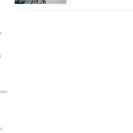
у
о
ової
ну