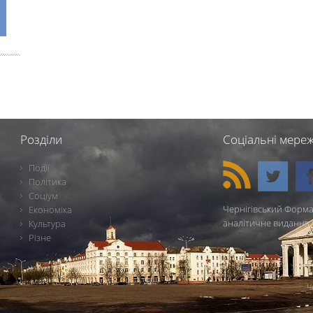
Розділи
Соціальні мереж
Події
Політика
Соціум
Чернігівський Форма
Економіка
аналітичне видання 
Культура
Різне
Ч