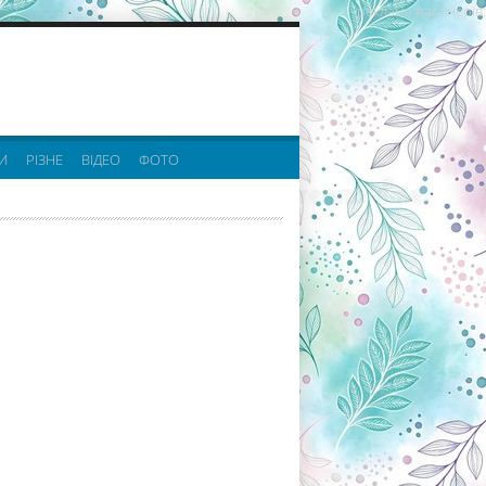
реклама партнерів:
И
РІЗНЕ
ВІДЕО
ФОТО