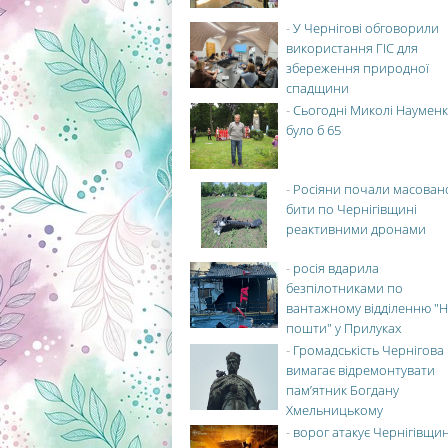
-
У Чернігові обговорили
використання ГІС для
збереження природної
спадщини
-
Сьогодні Миколі Науменк
було б 65
-
Росіяни почали масован
бити по Чернігівщині
реактивними дронами
-
росія вдарила
безпілотниками по
вантажному відділенню "Н
пошти" у Прилуках
-
Громадськість Чернігова
вимагає відремонтувати
пам’ятник Богдану
Хмельницькому
-
ворог атакує Чернігівщи