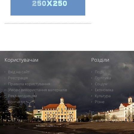
Користувачам
Розділи
Вхід на сайт
Події
Реєстрація
Політика
Правила користування
Соціум
Умови використання матеріалів
Економіка
Рекламодавцям
Культура
Контакти
Різне