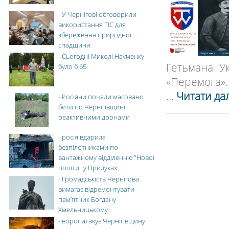
-
У Чернігові обговорили
використання ГІС для
збереження природної
спадщини
-
Сьогодні Миколі Науменку
Гетьмана У
було б 65
«Перемога»..
...
Читати дал
-
Росіяни почали масовано
бити по Чернігівщині
реактивними дронами
-
росія вдарила
безпілотниками по
вантажному відділенню "Нової
пошти" у Прилуках
-
Громадськість Чернігова
вимагає відремонтувати
пам’ятник Богдану
Хмельницькому
-
ворог атакує Чернігівщину