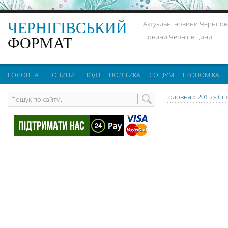
ЧЕРНІГІВСЬКИЙ
Актуальні новини Чернігов
Новини Чернігівщини
ФОРМАТ
ГОЛОВНА
НОВИНИ
ПОДІЇ
ПОЛІТИКА
СОЦІУМ
ЕКОНОМІКА
Головна
»
2015
»
Сі