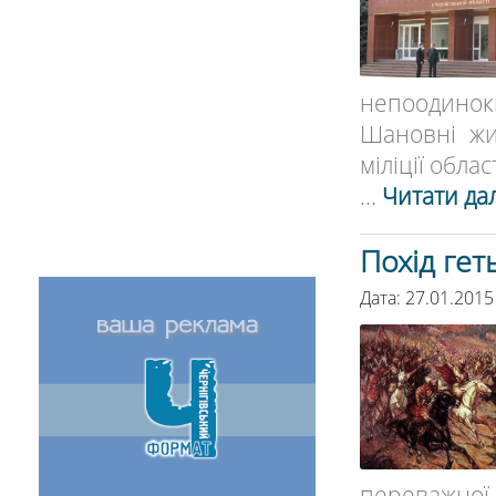
непоодиноких
Шановні жи
міліції області
...
Читати дал
Похід гет
Дата: 27.01.2015
переважної