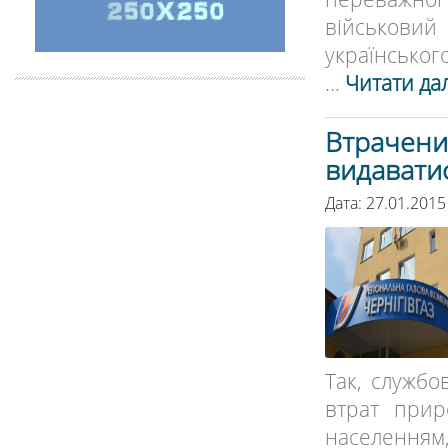
військовий
українського
...
Читати дал
Втрачени
видавати
Дата: 27.01.2015
Так, службо
втрат прир
населенням, 