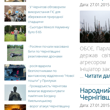
Дата: 27.01.2015
-
У Чернігові обговорили
використання ГІС для
збереження природної
спадщини
-
Сьогодні Миколі Науменку
було б 65
-
Росіяни почали масовано
ОБСЄ, Парла
бити по Чернігівщині
держав сві
реактивними дронами
агресором
-
росія вдарила
Ініціатор за
безпілотниками по
...
Читати дал
вантажному відділенню "Нової
пошти" у Прилуках
-
Громадськість Чернігова
Народний 
вимагає відремонтувати
Чернігів
пам’ятник Богдану
Хмельницькому
Дата: 27.01.2015
-
ворог атакує Чернігівщину