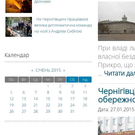
дронами
-
На Чернігівщині працювала
велика дипломатична команда
на чолі з Андрієм Сибігою
При владі л
Календар
власної безд
Прикро, що 
«
СІЧЕНЬ 2015
»
...
Читати дал
Пн
Вт
Ср
Чт
Пт
Сб
Нд
1
2
3
4
Чернігівц
5
6
7
8
9
10
11
обережно
12
13
14
15
16
17
18
19
20
21
22
23
24
25
Дата: 27.01.2015
26
27
28
29
30
31