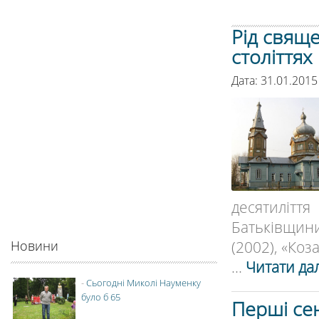
Рід свяще
століттях
Дата: 31.01.2015
десятилітт
Батьківщин
(2002), «Коза
Новини
...
Читати дал
-
Сьогодні Миколі Науменку
було б 65
Перші сен