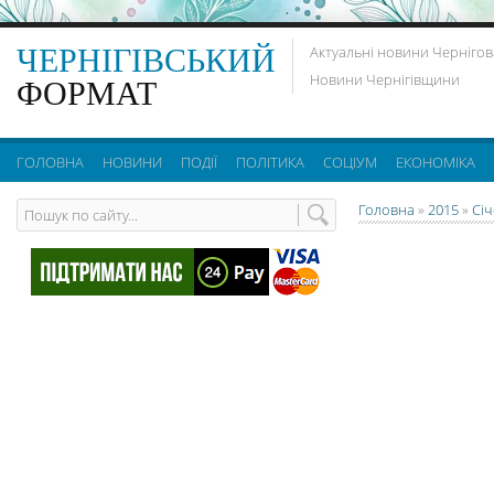
ЧЕРНІГІВСЬКИЙ
Актуальні новини Чернігов
Новини Чернігівщини
ФОРМАТ
ГОЛОВНА
НОВИНИ
ПОДІЇ
ПОЛІТИКА
СОЦІУМ
ЕКОНОМІКА
Головна
»
2015
»
Сі