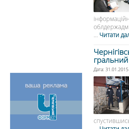
інформацій
облдержадмін
...
Читати дал
Чернігівс
гральний 
Дата: 31.01.2015
спустившись 
...
Читати дал