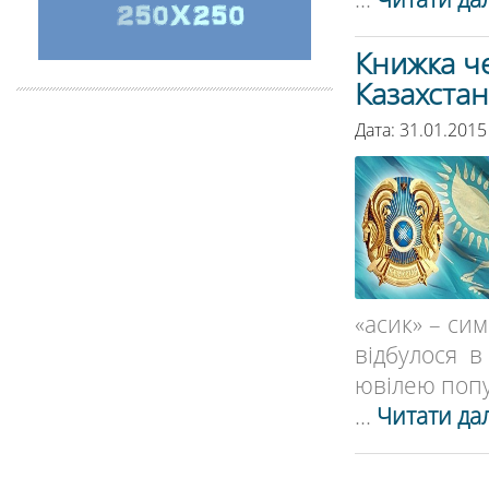
Книжка че
Казахстані
Дата: 31.01.2015
«асик» – си
відбулося в
ювілею попу
...
Читати дал