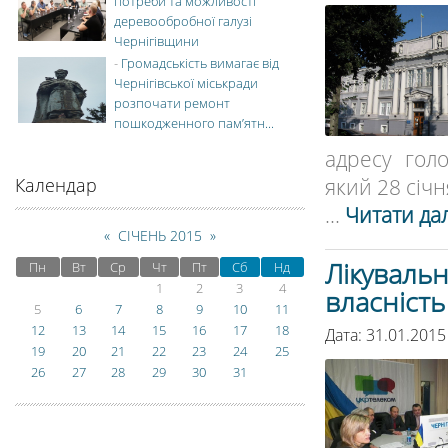
потреби та можливості
деревообробної галузі
Чернігівщини
-
Громадськість вимагає від
Чернігівської міськради
розпочати ремонт
пошкодженного пам’ятн...
адресу гол
який 28 січн
Календар
...
Читати дал
«
СІЧЕНЬ 2015
»
Лікувальн
Пн
Вт
Ср
Чт
Пт
Сб
Нд
1
2
3
4
власність
5
6
7
8
9
10
11
12
13
14
15
16
17
18
Дата: 31.01.2015
19
20
21
22
23
24
25
26
27
28
29
30
31