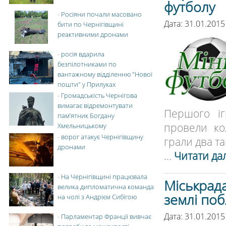
футболу
-
Росіяни почали масовано
Дата: 31.01.2015
бити по Чернігівщині
реактивними дронами
-
росія вдарила
безпілотниками по
вантажному відділенню "Нової
пошти" у Прилуках
-
Громадськість Чернігова
вимагає відремонтувати
Першого іг
пам’ятник Богдану
провели ко
Хмельницькому
-
ворог атакує Чернігівщину
грали два та
дронами
...
Читати дал
-
На Чернігівщині працювала
Міськрада
велика дипломатична команда
землі поб
на чолі з Андрієм Сибігою
Дата: 31.01.2015
-
Парламентар Франції вивчає