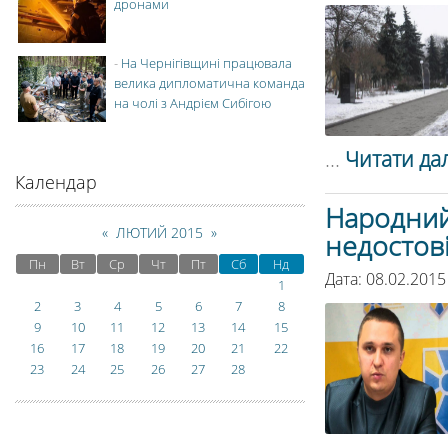
дронами
-
На Чернігівщині працювала
велика дипломатична команда
на чолі з Андрієм Сибігою
...
Читати дал
Календар
Народний
«
ЛЮТИЙ 2015
»
недостов
Пн
Вт
Ср
Чт
Пт
Сб
Нд
Дата: 08.02.2015
1
2
3
4
5
6
7
8
9
10
11
12
13
14
15
16
17
18
19
20
21
22
23
24
25
26
27
28