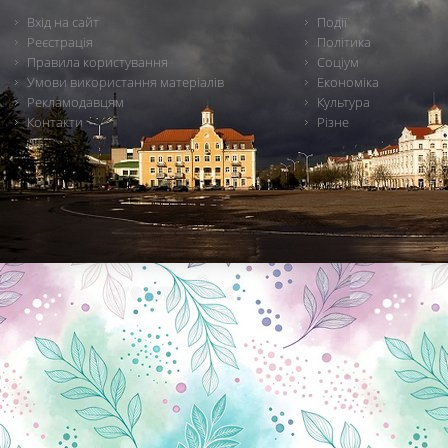
Вхід на сайт
Події
Реєстрація
Політика
Правила користування
Соціум
Умови використання матеріалів
Економіка
Рекламодавцям
Культура
Контакти
Різне
Новини Чернігова, Чернігівські новини, Чернігівський формат, новини Чернігова, події в Чернігові: політика, економіка, аналітика, культура, відеоновини, екологія, спортивний Чернігів, туризм, Чернігів онлайн, ф