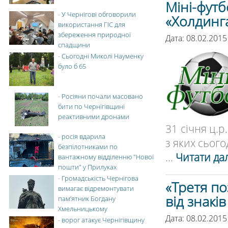
Міні-футб
-
У Чернігові обговорили
«Холдинг
використання ГІС для
збереження природної
Дата: 08.02.2015
спадщини
-
Сьогодні Миколі Науменку
було б 65
-
Росіяни почали масовано
бити по Чернігівщині
реактивними дронами
31 січня ц.р
-
росія вдарила
з яких сього
безпілотниками по
...
Читати дал
вантажному відділенню "Нової
пошти" у Прилуках
-
Громадськість Чернігова
«Третя по
вимагає відремонтувати
від знакі
пам’ятник Богдану
Хмельницькому
Дата: 08.02.2015
-
ворог атакує Чернігівщину