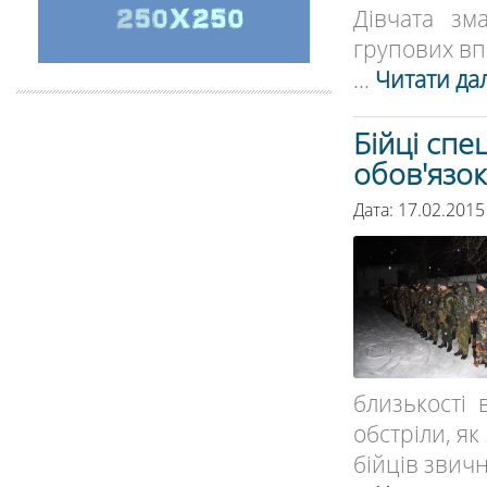
Дівчата зм
групових впр
...
Читати дал
Бійці спе
обов'язок
Дата: 17.02.2015
близькості 
обстріли, як
бійців звич