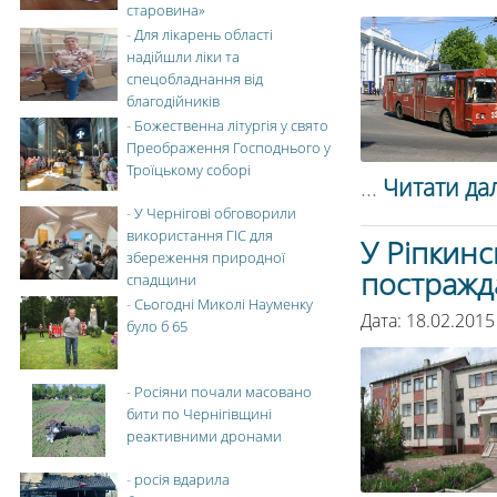
старовина»
-
Для лікарень області
надійшли ліки та
спецобладнання від
благодійників
-
Божественна літургія у свято
Преображення Господнього у
Троїцькому соборі
...
Читати дал
-
У Чернігові обговорили
використання ГІС для
У Ріпкинс
збереження природної
постражд
спадщини
-
Сьогодні Миколі Науменку
Дата: 18.02.2015
було б 65
-
Росіяни почали масовано
бити по Чернігівщині
реактивними дронами
-
росія вдарила