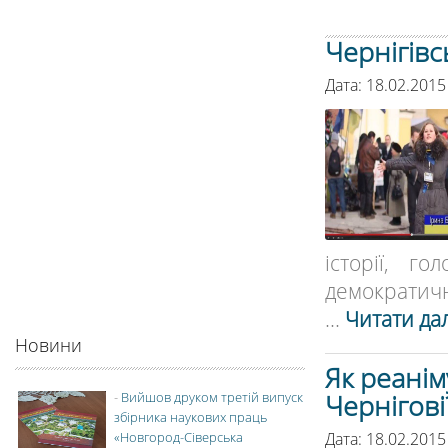
Чернігівс
Дата: 18.02.2015
історії, г
демократично
...
Читати дал
Новини
Як реанім
Чернігові
-
Вийшов друком третій випуск
збірника наукових праць
Дата: 18.02.2015
«Новгород-Сіверська