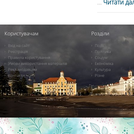
...
Читати дал
Користувачам
Розділи
Вхід на сайт
Події
Реєстрація
Політика
Правила користування
Соціум
Умови використання матеріалів
Економіка
Рекламодавцям
Культура
Контакти
Різне
Новини Чернігова, Чернігівські новини, Чернігівський формат, новини Чернігова, події в Чернігові: політика, економіка, аналітика, культура, відеоновини, екологія, спортивний Чернігів, туризм, Чернігів онлайн, ф