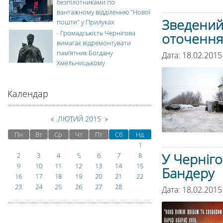
безпілотниками по
вантажному відділенню "Нової
Зведений 
пошти" у Прилуках
-
Громадськість Чернігова
оточення
вимагає відремонтувати
пам’ятник Богдану
Дата: 18.02.2015
Хмельницькому
Календар
«
ЛЮТИЙ 2015
»
Пн
Вт
Ср
Чт
Пт
Сб
Нд
1
У Черніго
2
3
4
5
6
7
8
9
10
11
12
13
14
15
Бандеру
16
17
18
19
20
21
22
23
24
25
26
27
28
Дата: 18.02.2015