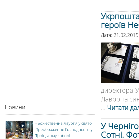
Укрпошта
героїв Не
Дата: 21.02.2015
директора У
Лавро та син
...
Читати дал
Новини
У Черніго
-
Божественна літургія у свято
Преображення Господнього у
Сотні. Фо
Троїцькому соборі