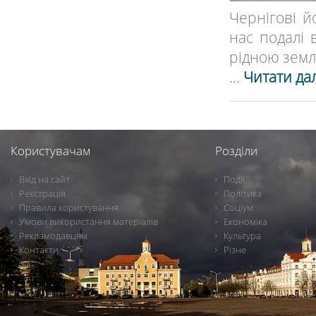
Чернігові й
нас подалі 
рідною земле
...
Читати дал
Користувачам
Розділи
Вхід на сайт
Події
Реєстрація
Політика
Правила користування
Соціум
Умови використання матеріалів
Економіка
Рекламодавцям
Культура
Контакти
Різне