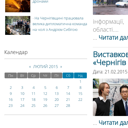
дронами
-
На Чернігівщині працювала
інформації,
велика дипломатична команда
області....
на чолі з Андрієм Сибігою
...
Читати дал
Календар
Виставков
«Чернігів
«
ЛЮТИЙ 2015
»
Дата: 21.02.2015
Пн
Вт
Ср
Чт
Пт
Сб
Нд
1
2
3
4
5
6
7
8
9
10
11
12
13
14
15
16
17
18
19
20
21
22
23
24
25
26
27
28
...
Читати дал