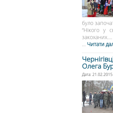
було започа
“Нікого у 
закоханих....
...
Читати дал
Чернігів
Олега Бу
Дата: 21.02.2015