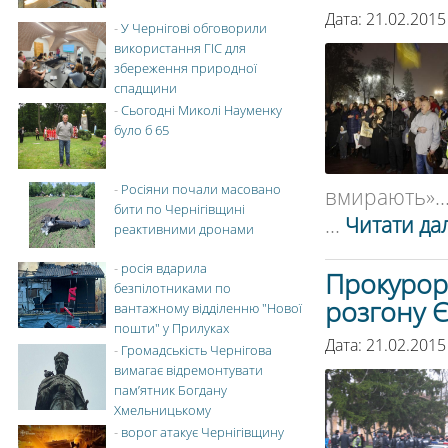
Дата: 21.02.2015
-
У Чернігові обговорили
використання ГІС для
збереження природної
спадщини
-
Сьогодні Миколі Науменку
було б 65
-
Росіяни почали масовано
вмирають»....
бити по Чернігівщині
...
Читати дал
реактивними дронами
-
росія вдарила
Прокурор
безпілотниками по
розгону 
вантажному відділенню "Нової
пошти" у Прилуках
Дата: 21.02.2015
-
Громадськість Чернігова
вимагає відремонтувати
пам’ятник Богдану
Хмельницькому
-
ворог атакує Чернігівщину