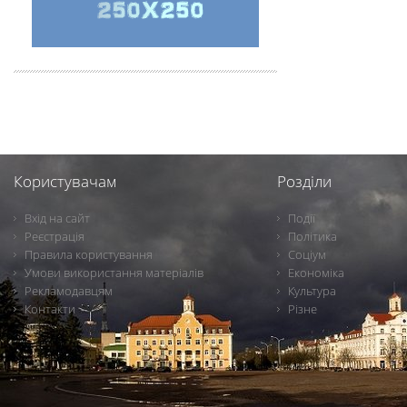
Користувачам
Розділи
Вхід на сайт
Події
Реєстрація
Політика
Правила користування
Соціум
Умови використання матеріалів
Економіка
Рекламодавцям
Культура
Контакти
Різне