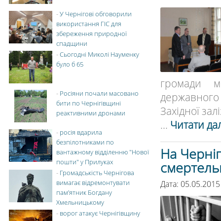
-
У Чернігові обговорили
використання ГІС для
збереження природної
спадщини
-
Сьогодні Миколі Науменку
було б 65
громади м
-
Росіяни почали масовано
державного 
бити по Чернігівщині
Західної залі
реактивними дронами
...
Читати дал
-
росія вдарила
безпілотниками по
На Черніг
вантажному відділенню "Нової
пошти" у Прилуках
смертель
-
Громадськість Чернігова
вимагає відремонтувати
Дата: 05.05.2015
пам’ятник Богдану
Хмельницькому
-
ворог атакує Чернігівщину