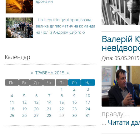
дронами
-
На Чернігівщині працювала
велика дипломатична команда
на чолі з Андрієм Сибігою
Валерій К
невідвор
Календар
Дата: 05.05.2015
«
ТРАВЕНЬ 2015
»
Пн
Вт
Ср
Чт
Пт
Сб
Нд
1
2
3
4
5
6
7
8
9
10
11
12
13
14
15
16
17
18
19
20
21
22
23
24
правду....
25
26
27
28
29
30
31
...
Читати дал