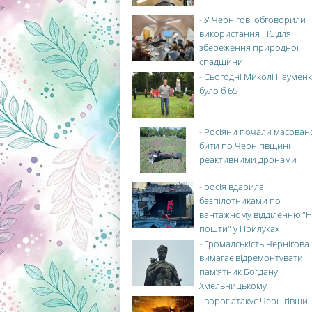
-
У Чернігові обговорили
використання ГІС для
збереження природної
спадщини
-
Сьогодні Миколі Науменк
було б 65
-
Росіяни почали масован
бити по Чернігівщині
реактивними дронами
-
росія вдарила
безпілотниками по
вантажному відділенню "Н
пошти" у Прилуках
-
Громадськість Чернігова
вимагає відремонтувати
пам’ятник Богдану
Хмельницькому
-
ворог атакує Чернігівщи