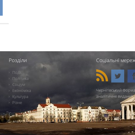
Розділи
Соціальні мереж
Події
Політика
Соціум
Чернігівський Форма
Економіка
аналітичне видання 
Культура
Різне
Ч