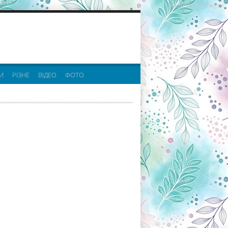
реклама партнерів:
И
РІЗНЕ
ВІДЕО
ФОТО