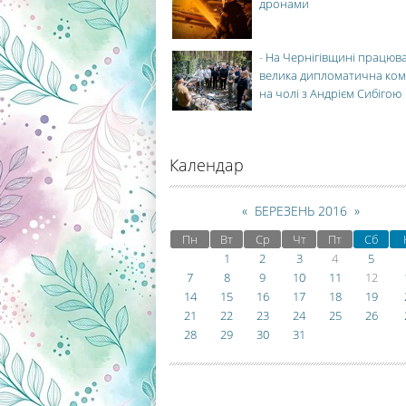
дронами
-
На Чернігівщині працюв
велика дипломатична ко
на чолі з Андрієм Сибігою
Календар
«
БЕРЕЗЕНЬ 2016
»
Пн
Вт
Ср
Чт
Пт
Сб
1
2
3
4
5
7
8
9
10
11
12
14
15
16
17
18
19
21
22
23
24
25
26
28
29
30
31