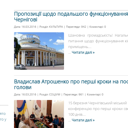
Пропозиції щодо подальшого функціонування 
Чернігові
Дата: 16.03.2016 | Розділ:
КУЛЬТУРА
| Перегляди: 942 | Коментарі:
0
Шановна громадськість! Нагал
питання щодо функціонування кі
приміщень....
...
Читати далі »
Владислав Атрошенко про перші кроки на поса
голови
Дата: 16.03.2016 | Розділ:
СОЦІУМ
| Перегляди: 961 | Коментарі:
0
15 березня Чернігівський міський
конференцію про перші кроки своє
вято
100 днів....
го у
...
Читати далі »