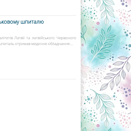
йськовому шпиталю
літетів Латвії та латвійського Червоного
 шпиталь отримав медичне обладнання....