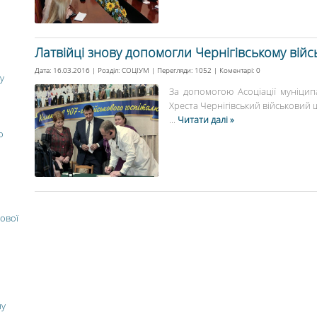
Латвійці знову допомогли Чернігівському ві
Дата: 16.03.2016 | Розділ:
СОЦІУМ
| Перегляди: 1052 | Коментарі:
0
у
За допомогою Асоціації муніципа
Хреста Чернігівський військовий
...
Читати далі »
о
ової
ну