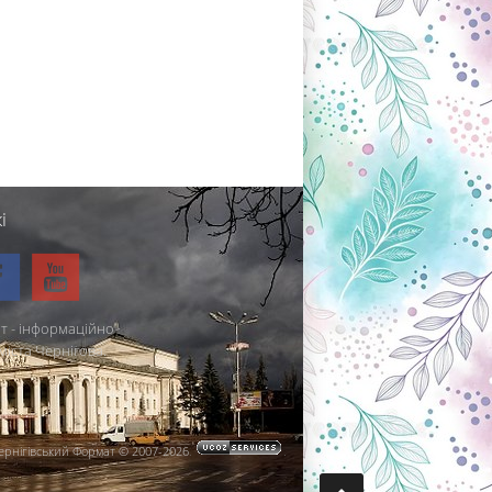
і
т - інформаційно-
міста Чернігова.
ернігівський Формат © 2007-2026
.
.