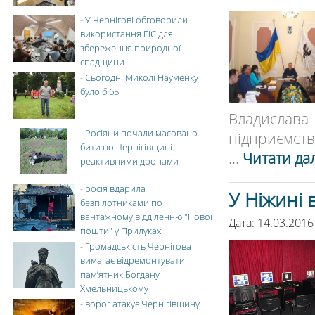
-
У Чернігові обговорили
використання ГІС для
збереження природної
спадщини
-
Сьогодні Миколі Науменку
було б 65
Владислава
-
Росіяни почали масовано
підприємства
бити по Чернігівщині
...
Читати дал
реактивними дронами
-
росія вдарила
У Ніжині 
безпілотниками по
вантажному відділенню "Нової
Дата: 14.03.2016
пошти" у Прилуках
-
Громадськість Чернігова
вимагає відремонтувати
пам’ятник Богдану
Хмельницькому
-
ворог атакує Чернігівщину