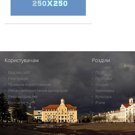
Користувачам
Розділи
Вхід на сайт
Події
Реєстрація
Політика
Правила користування
Соціум
Умови використання матеріалів
Економіка
Рекламодавцям
Культура
Контакти
Різне