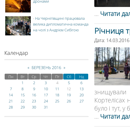
дронами
...
Читати дал
-
На Чернігівщині працювала
велика дипломатична команда
Річниця т
на чолі з Андрієм Сибігою
Дата: 14.03.2016
Календар
«
БЕРЕЗЕНЬ 2016
»
Пн
Вт
Ср
Чт
Пт
Сб
Нд
1
2
3
4
5
6
7
8
9
10
11
12
13
знищували 
14
15
16
17
18
19
20
Кортелісах н
21
22
23
24
25
26
27
було і тут, у
28
29
30
31
...
Читати дал