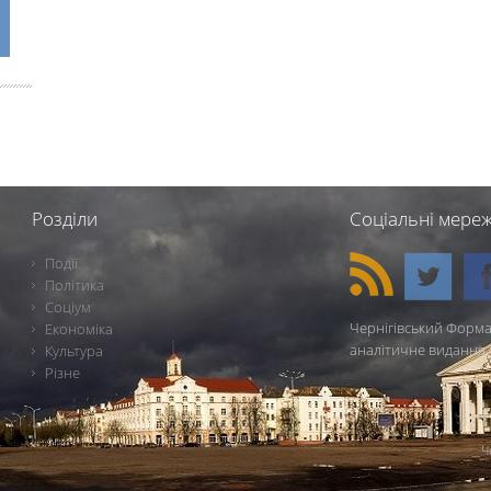
Розділи
Соціальні мереж
Події
Політика
Соціум
Чернігівський Форма
Економіка
аналітичне видання 
Культура
Різне
Ч