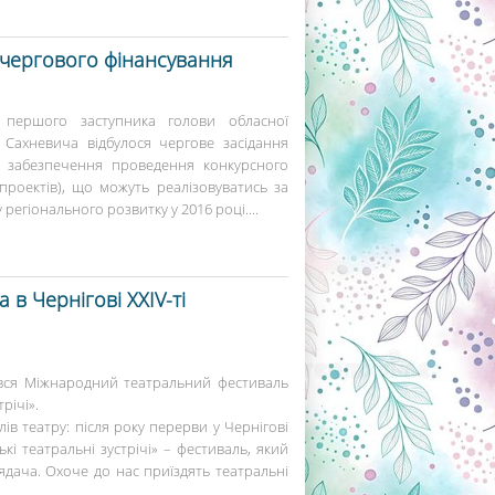
очергового фінансування
 першого заступника голови обласної
а Сахневича відбулося чергове засідання
та забезпечення проведення конкурсного
проектів), що можуть реалізовуватись за
егіонального розвитку у 2016 році....
в Чернігові XXIV-ті
ався Міжнародний театральний фестиваль
трічі».
ів театру: після року перерви у Чернігові
кі театральні зустрічі» – фестиваль, який
ядача. Охоче до нас приїздять театральні