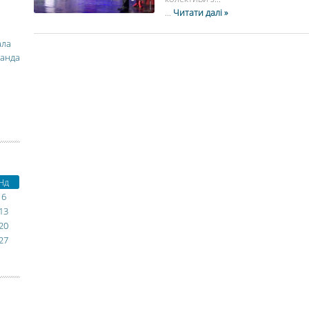
...
Читати далі »
ала
манда
Нд
6
13
20
27