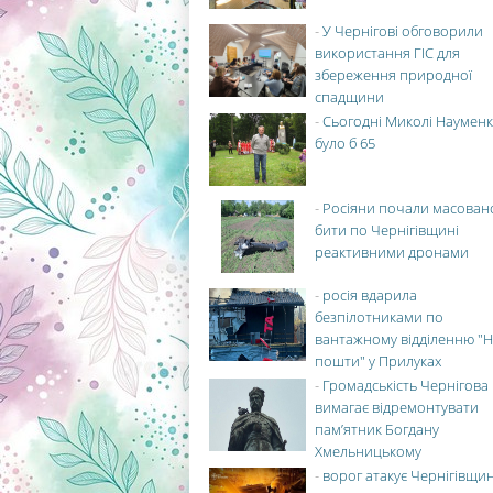
-
У Чернігові обговорили
використання ГІС для
збереження природної
спадщини
-
Сьогодні Миколі Науменк
було б 65
-
Росіяни почали масован
бити по Чернігівщині
реактивними дронами
-
росія вдарила
безпілотниками по
вантажному відділенню "Н
пошти" у Прилуках
-
Громадськість Чернігова
вимагає відремонтувати
пам’ятник Богдану
Хмельницькому
-
ворог атакує Чернігівщи