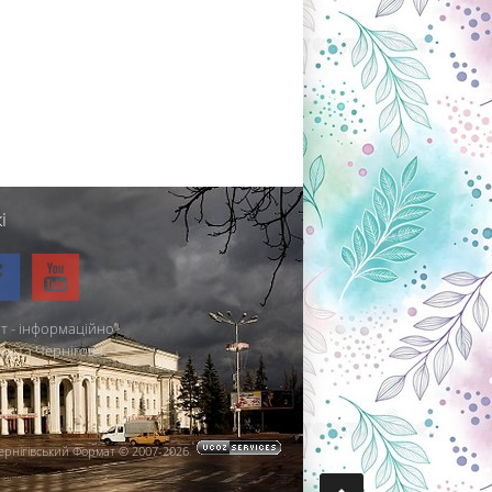
і
т - інформаційно-
міста Чернігова.
ернігівський Формат © 2007-2026
.
.