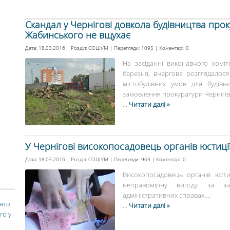
Скандал у Чернігові довкола будівництва про
Жабинського не вщухає
Дата: 18.03.2016 | Розділ:
СОЦІУМ
| Перегляди: 1095 | Коментарі:
0
На засіданні виконавчого коміте
березня, вчергове розглядалос
містобудівних умов для будів
замовлення прокуратури Чернігівсь
...
Читати далі »
У Чернігові високопосадовець органів юстиці
Дата: 18.03.2016 | Розділ:
СОЦІУМ
| Перегляди: 963 | Коментарі:
0
Високопосадовець органів юсти
неправомірну вигоду за з
адміністративних справах....
вято
...
Читати далі »
го у