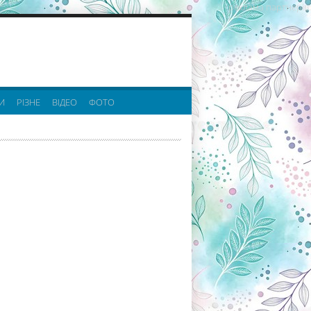
реклама партнерів:
И
РІЗНЕ
ВІДЕО
ФОТО