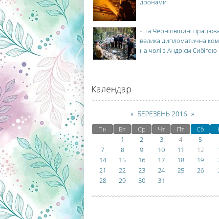
дронами
-
На Чернігівщині працюв
велика дипломатична ко
на чолі з Андрієм Сибігою
Календар
«
БЕРЕЗЕНЬ 2016
»
Пн
Вт
Ср
Чт
Пт
Сб
1
2
3
4
5
7
8
9
10
11
12
14
15
16
17
18
19
21
22
23
24
25
26
28
29
30
31