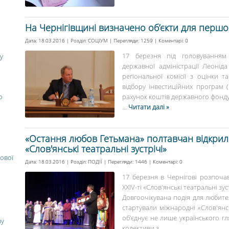
На Чернігівщині визначено об’єкти для перш
Дата: 18.03.2016 | Розділ:
СОЦІУМ
| Перегляди: 1259 | Коментарі:
0
17 березня під головуванням
у
державної адміністрації Леонід
регіональної комісії з оцінки 
відбору інвестиційних програм (
о
рахунок коштів державного фонду р
...
Читати далі »
«Остання любов Гетьмана» полтавчан відкрила 
«Слов'янські театральні зустрічі»
ової
Дата: 18.03.2016 | Розділ:
ПОДІЇ
| Перегляди: 1446 | Коментарі:
0
17 березня в Чернігові розпоч
XXIV-ті «Слов'янські театральні зус
Довгоочікувана подія для любител
стартували міжнародні «Слов'янсь
об'єднує не лише українського гл
ну
колективи з...