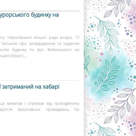
курорського будинку на
ту Чернігівської міської ради вчора, 17
я питання про затвердження та надання
ництва будинку по вул. Жабинського на
кої області....
ї затриманий на хабарі
ції вимагав і отримав від громадянина
акриття виконавчих проваджень по