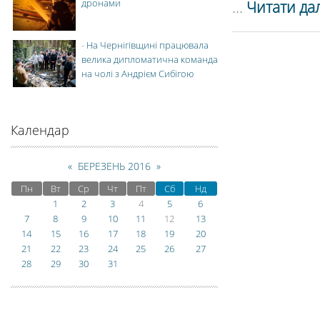
дронами
...
Читати дал
-
На Чернігівщині працювала
велика дипломатична команда
на чолі з Андрієм Сибігою
Календар
«
БЕРЕЗЕНЬ 2016
»
Пн
Вт
Ср
Чт
Пт
Сб
Нд
1
2
3
4
5
6
7
8
9
10
11
12
13
14
15
16
17
18
19
20
21
22
23
24
25
26
27
28
29
30
31