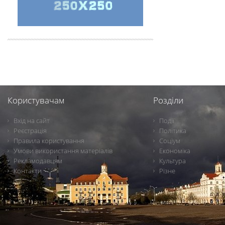
Користувачам
Розділи
Вхід на сайт
Події
Реєстрація
Політика
Правила користування
Соціум
Умови використання матеріалів
Економіка
Рекламодавцям
Культура
Контакти
Різне