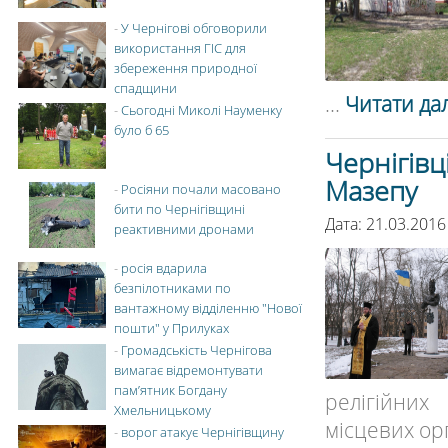
-
У Чернігові обговорили
використання ГІС для
збереження природної
спадщини
...
Читати дал
-
Сьогодні Миколі Науменку
було б 65
Чернігівц
Мазепу
-
Росіяни почали масовано
бити по Чернігівщині
Дата: 21.03.2016
реактивними дронами
-
росія вдарила
безпілотниками по
вантажному відділенню "Нової
пошти" у Прилуках
-
Громадськість Чернігова
вимагає відремонтувати
пам’ятник Богдану
релігійних
Хмельницькому
місцевих орг
-
ворог атакує Чернігівщину