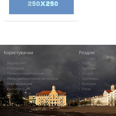
Користувачам
Розділи
Вхід на сайт
Події
Реєстрація
Політика
Правила користування
Соціум
Умови використання матеріалів
Економіка
Рекламодавцям
Культура
Контакти
Різне