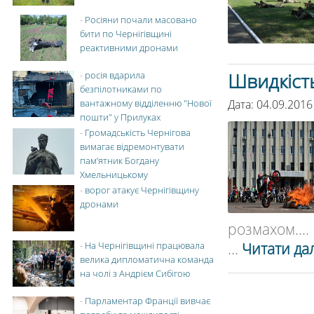
-
Росіяни почали масовано
бити по Чернігівщині
реактивними дронами
Швидкість
-
росія вдарила
безпілотниками по
Дата: 04.09.2016
вантажному відділенню "Нової
пошти" у Прилуках
-
Громадськість Чернігова
вимагає відремонтувати
пам’ятник Богдану
Хмельницькому
-
ворог атакує Чернігівщину
дронами
розмахом....
...
Читати дал
-
На Чернігівщині працювала
велика дипломатична команда
на чолі з Андрієм Сибігою
-
Парламентар Франції вивчає