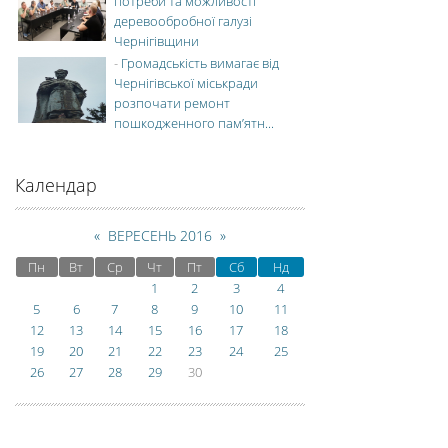
потреби та можливості
деревообробної галузі
Чернігівщини
-
Громадськість вимагає від
Чернігівської міськради
розпочати ремонт
пошкодженного пам’ятн...
Календар
«
ВЕРЕСЕНЬ 2016
»
Пн
Вт
Ср
Чт
Пт
Сб
Нд
1
2
3
4
5
6
7
8
9
10
11
12
13
14
15
16
17
18
19
20
21
22
23
24
25
26
27
28
29
30