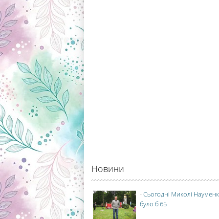
Новини
-
Сьогодні Миколі Науменк
було б 65