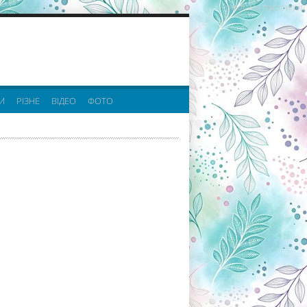
реклама партнерів:
И
РІЗНЕ
ВІДЕО
ФОТО