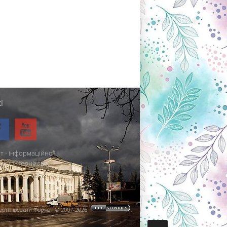
і
т - інформаційно-
міста Чернігова.
ернігівський Формат © 2007-2026
.
.