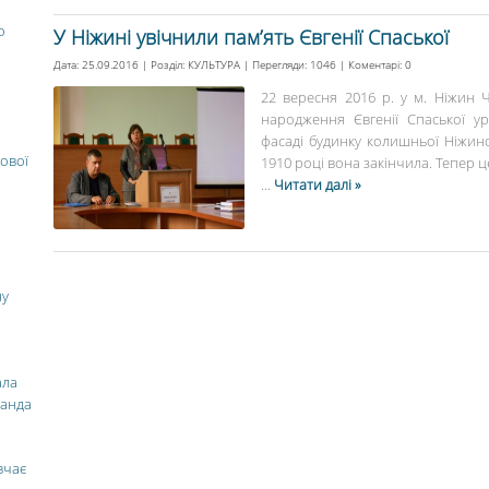
о
У Ніжині увічнили пам’ять Євгенії Спаської
Дата: 25.09.2016 | Розділ:
КУЛЬТУРА
| Перегляди: 1046 | Коментарі:
0
22 вересня 2016 р. у м. Ніжин Че
народження Євгенії Спаської у
фасаді будинку колишньої Ніжинсь
ової
1910 році вона закінчила. Тепер ц
...
Читати далі »
ну
ала
манда
вчає