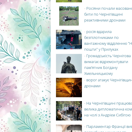
-
Росіяни почали масован
бити по Чернігівщині
реактивними дронами
-
росія вдарила
безпілотниками по
вантажному відділенню "Н
пошти" у Прилуках
-
Громадськість Чернігова
вимагає відремонтувати
пам’ятник Богдану
Хмельницькому
-
ворог атакує Чернігівщи
дронами
-
На Чернігівщині працюв
велика дипломатична ко
на чолі з Андрієм Сибігою
-
Парламентар Франції ви