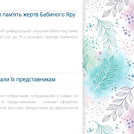
и пам’ять жертв Бабиного Яру
ій універсальній науковій бібліотеці імені
й стіл до 75-х роковин трагедії Бабиного
вали їх представникам
іст-побратимів, побудований у сквері по
 їх представникам - членам офіційних
ення фонтану приурочене до відзначення