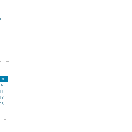
д
Нд
4
11
18
25