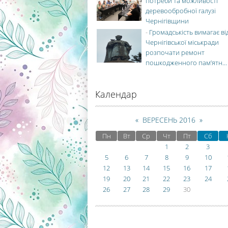
потреби та можливості
деревообробної галузі
Чернігівщини
-
Громадськість вимагає ві
Чернігівської міськради
розпочати ремонт
пошкодженного пам’ятн...
Календар
«
ВЕРЕСЕНЬ 2016
»
Пн
Вт
Ср
Чт
Пт
Сб
1
2
3
5
6
7
8
9
10
12
13
14
15
16
17
19
20
21
22
23
24
26
27
28
29
30