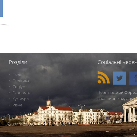
Розділи
Соціальні мереж
Події
Політика
Соціум
Чернігівський Форма
Економіка
аналітичне видання 
Культура
Різне
Ч