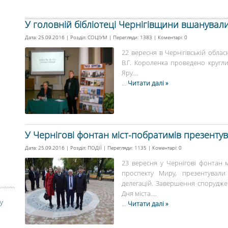
У головній бібліотеці Чернігівщини вшанувал
Дата: 25.09.2016 | Розділ:
СОЦІУМ
| Перегляди: 1383 | Коментарі:
0
22 вересня в Чернігівській обласн
В.Г. Короленка проведено кругли
Яру....
...
Читати далі »
У Чернігові фонтан міст-побратимів презенту
Дата: 25.09.2016 | Розділ:
ПОДІЇ
| Перегляди: 1135 | Коментарі:
0
23 вересня у Чернігові фонтан м
проспекту Миру, презентували
делегацій. Завершення спорудж
Дня міста....
у
...
Читати далі »