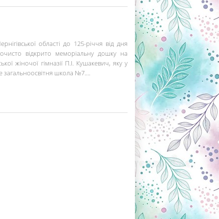
рнігівської області до 125-річчя від дня
рочисто відкрито меморіальну дошку на
кої жіночої гімназії П.І. Кушакевич, яку у
е загальноосвітня школа №7....