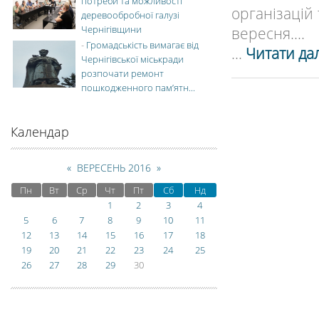
потреби та можливості
організацій
деревообробної галузі
Чернігівщини
вересня....
-
Громадськість вимагає від
...
Читати дал
Чернігівської міськради
розпочати ремонт
пошкодженного пам’ятн...
Календар
«
ВЕРЕСЕНЬ 2016
»
Пн
Вт
Ср
Чт
Пт
Сб
Нд
1
2
3
4
5
6
7
8
9
10
11
12
13
14
15
16
17
18
19
20
21
22
23
24
25
26
27
28
29
30