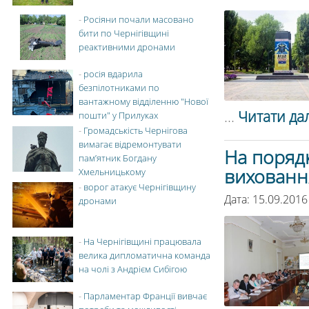
-
Росіяни почали масовано
бити по Чернігівщині
реактивними дронами
-
росія вдарила
безпілотниками по
вантажному відділенню "Нової
...
Читати дал
пошти" у Прилуках
-
Громадськість Чернігова
вимагає відремонтувати
На поряд
пам’ятник Богдану
вихованн
Хмельницькому
-
ворог атакує Чернігівщину
Дата: 15.09.2016
дронами
-
На Чернігівщині працювала
велика дипломатична команда
на чолі з Андрієм Сибігою
-
Парламентар Франції вивчає