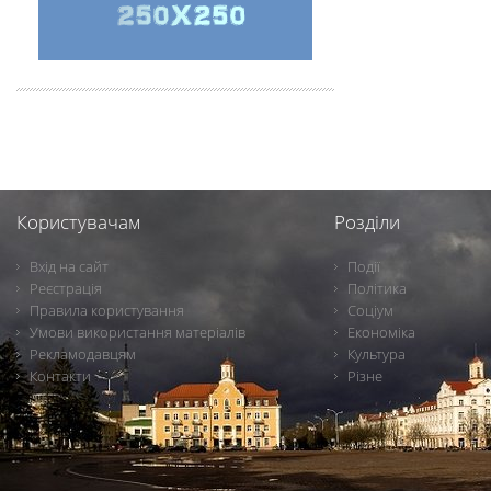
Користувачам
Розділи
Вхід на сайт
Події
Реєстрація
Політика
Правила користування
Соціум
Умови використання матеріалів
Економіка
Рекламодавцям
Культура
Контакти
Різне