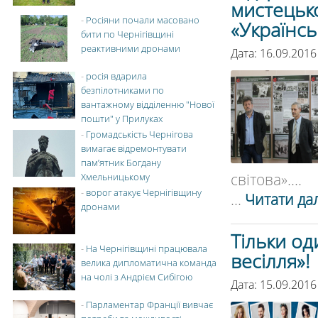
мистецько
-
Росіяни почали масовано
«Українсь
бити по Чернігівщині
реактивними дронами
Дата: 16.09.2016
-
росія вдарила
безпілотниками по
вантажному відділенню "Нової
пошти" у Прилуках
-
Громадськість Чернігова
вимагає відремонтувати
пам’ятник Богдану
світова»....
Хмельницькому
-
ворог атакує Чернігівщину
...
Читати дал
дронами
Тільки од
-
На Чернігівщині працювала
весілля»!
велика дипломатична команда
на чолі з Андрієм Сибігою
Дата: 15.09.2016
-
Парламентар Франції вивчає