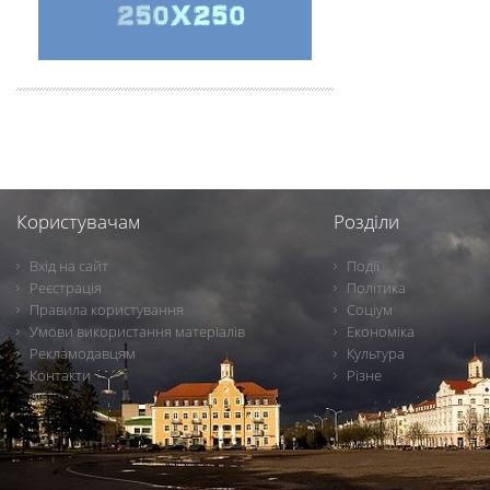
Користувачам
Розділи
Вхід на сайт
Події
Реєстрація
Політика
Правила користування
Соціум
Умови використання матеріалів
Економіка
Рекламодавцям
Культура
Контакти
Різне