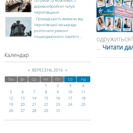
потреби та можливості
деревообробної галузі
Чернігівщини
-
Громадськість вимагає від
Чернігівської міськради
розпочати ремонт
пошкодженного пам’ятн...
одружиться? 
...
Читати дал
Календар
«
ВЕРЕСЕНЬ 2016
»
Пн
Вт
Ср
Чт
Пт
Сб
Нд
1
2
3
4
5
6
7
8
9
10
11
12
13
14
15
16
17
18
19
20
21
22
23
24
25
26
27
28
29
30