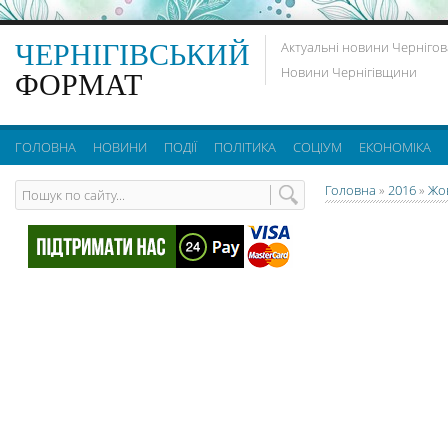
ЧЕРНІГІВСЬКИЙ
Актуальні новини Чернігов
Новини Чернігівщини
ФОРМАТ
ГОЛОВНА
НОВИНИ
ПОДІЇ
ПОЛІТИКА
СОЦІУМ
ЕКОНОМІКА
Головна
»
2016
»
Жо