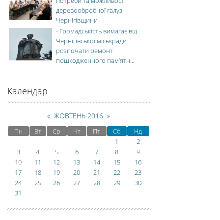
потреби та можливості
деревообробної галузі
Чернігівщини
-
Громадськість вимагає від
Чернігівської міськради
розпочати ремонт
пошкодженного пам’ятн...
Календар
«
ЖОВТЕНЬ 2016
»
Пн
Вт
Ср
Чт
Пт
Сб
Нд
1
2
3
4
5
6
7
8
9
10
11
12
13
14
15
16
17
18
19
20
21
22
23
24
25
26
27
28
29
30
31