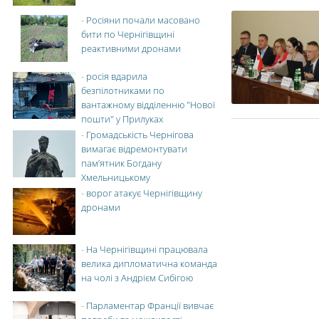
-
Росіяни почали масовано
бити по Чернігівщині
реактивними дронами
-
росія вдарила
безпілотниками по
вантажному відділенню "Нової
пошти" у Прилуках
-
Громадськість Чернігова
вимагає відремонтувати
пам’ятник Богдану
Хмельницькому
-
ворог атакує Чернігівщину
дронами
-
На Чернігівщині працювала
велика дипломатична команда
на чолі з Андрієм Сибігою
-
Парламентар Франції вивчає