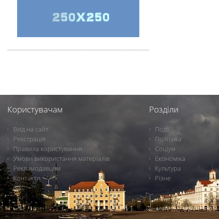
Користувачам
Розділи
Вхід на сайт
Події
Реєстрація
Політика
Правила користування
Соціум
Умови використання матеріалів
Економіка
Рекламодавцям
Культура
Контакти
Різне