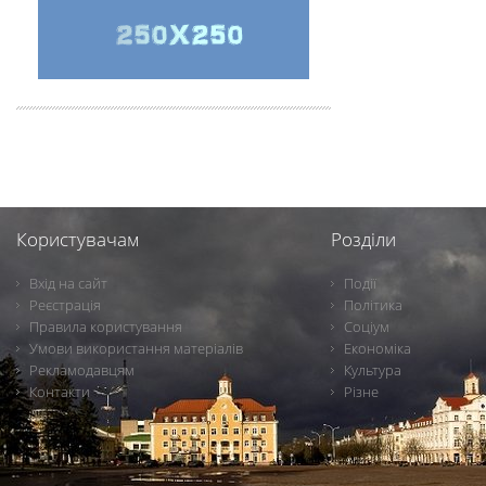
Користувачам
Розділи
Вхід на сайт
Події
Реєстрація
Політика
Правила користування
Соціум
Умови використання матеріалів
Економіка
Рекламодавцям
Культура
Контакти
Різне