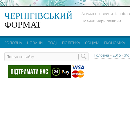
ЧЕРНІГІВСЬКИЙ
Актуальні новини Чернігов
Новини Чернігівщини
ФОРМАТ
ГОЛОВНА
НОВИНИ
ПОДІЇ
ПОЛІТИКА
СОЦІУМ
ЕКОНОМІКА
Головна
»
2016
»
Жо