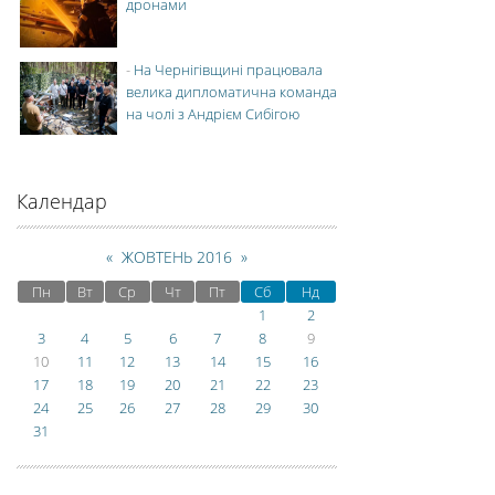
дронами
-
На Чернігівщині працювала
велика дипломатична команда
на чолі з Андрієм Сибігою
Календар
«
ЖОВТЕНЬ 2016
»
Пн
Вт
Ср
Чт
Пт
Сб
Нд
1
2
3
4
5
6
7
8
9
10
11
12
13
14
15
16
17
18
19
20
21
22
23
24
25
26
27
28
29
30
31