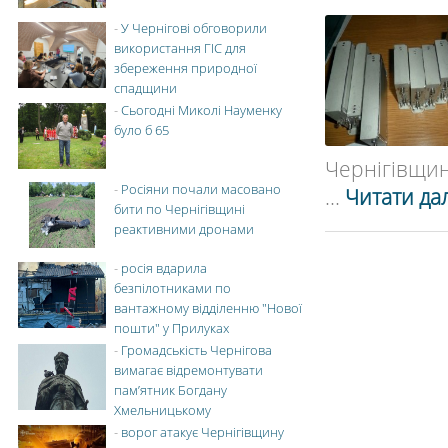
-
У Чернігові обговорили
використання ГІС для
збереження природної
спадщини
-
Сьогодні Миколі Науменку
було б 65
Чернігівщині
-
Росіяни почали масовано
...
Читати дал
бити по Чернігівщині
реактивними дронами
-
росія вдарила
безпілотниками по
вантажному відділенню "Нової
пошти" у Прилуках
-
Громадськість Чернігова
вимагає відремонтувати
пам’ятник Богдану
Хмельницькому
-
ворог атакує Чернігівщину