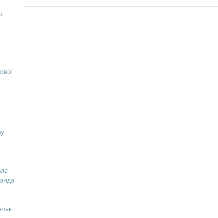
о
ової
ну
ала
манда
вчає