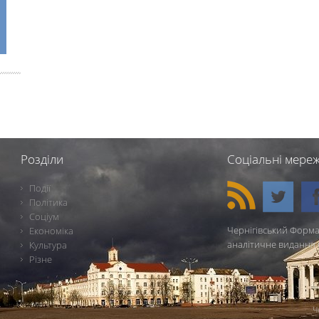
Розділи
Соціальні мереж
Події
Політика
Соціум
Чернігівський Форма
Економіка
аналітичне видання 
Культура
Різне
Ч