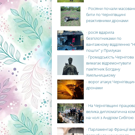
-
Росіяни почали масован
бити по Чернігівщині
реактивними дронами
-
росія вдарила
безпілотниками по
вантажному відділенню "Н
пошти" у Прилуках
-
Громадськість Чернігова
вимагає відремонтувати
пам’ятник Богдану
Хмельницькому
-
ворог атакує Чернігівщи
дронами
-
На Чернігівщині працюв
велика дипломатична ко
на чолі з Андрієм Сибігою
-
Парламентар Франції ви