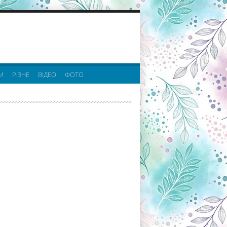
реклама партнерів:
И
РІЗНЕ
ВІДЕО
ФОТО