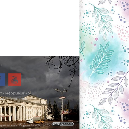
і
т - інформаційно-
міста Чернігова.
ернігівський Формат © 2007-2026
.
.