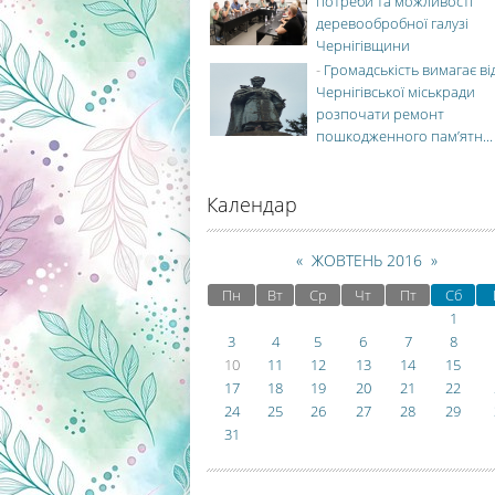
потреби та можливості
деревообробної галузі
Чернігівщини
-
Громадськість вимагає ві
Чернігівської міськради
розпочати ремонт
пошкодженного пам’ятн...
Календар
«
ЖОВТЕНЬ 2016
»
Пн
Вт
Ср
Чт
Пт
Сб
1
3
4
5
6
7
8
10
11
12
13
14
15
17
18
19
20
21
22
24
25
26
27
28
29
31