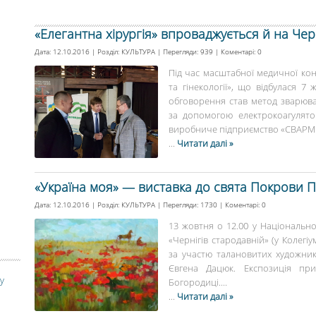
«Елегантна хірургія» впроваджується й на Чер
Дата: 12.10.2016 | Розділ:
КУЛЬТУРА
| Перегляди: 939 | Коментарі:
0
Під час масштабної медичної конф
та гінекології», що відбулася 7
обговорення став метод зварюва
за допомогою електрокоагулятора
виробниче підприємство «СВАРМЕД
...
Читати далі »
«Україна моя» — виставка до свята Покрови П
Дата: 12.10.2016 | Розділ:
КУЛЬТУРА
| Перегляди: 1730 | Коментарі:
0
13 жовтня о 12.00 у Національно
«Чернігів стародавній» (у Колегіу
за участю талановитих художникі
Євгена Дацюк. Експозиція пр
у
Богородиці....
...
Читати далі »