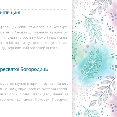
нігівщині
еренції «Новітні технології в онкохірургії
 жовтня у Снов’янці, головним предметом
ння судин та розтину біологічних тканин
. Ініціатором зустрічі стали українське
», Чернігівський обласний онколо...
ресвятої Богородиці»
му архітектурно-історичному заповіднику
мі, на Валу) відкривається виставка картин
в з Волині Олени Звягінцевої, Іванни та
иурочена до свята Покрови Пресвятої