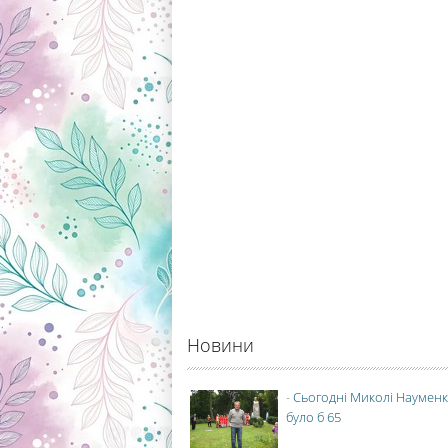
Новини
-
Сьогодні Миколі Науменк
було б 65