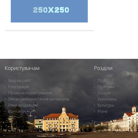
Користувачам
Розділи
Вхід на сайт
Події
Реєстрація
Політика
Правила користування
Соціум
Умови використання матеріалів
Економіка
Рекламодавцям
Культура
Контакти
Різне