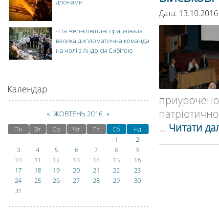
дронами
Дата: 13.10.2016
-
На Чернігівщині працювала
велика дипломатична команда
на чолі з Андрієм Сибігою
Календар
приурочено
патріотично-
«
ЖОВТЕНЬ 2016
»
...
Читати дал
Пн
Вт
Ср
Чт
Пт
Сб
Нд
1
2
3
4
5
6
7
8
9
10
11
12
13
14
15
16
17
18
19
20
21
22
23
24
25
26
27
28
29
30
31