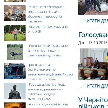
-
У Чернігові обговорили
використання ГІС для
збереження природної
...
Читати дал
спадщини
-
Сьогодні Миколі Науменку
було б 65
Голосува
Дата: 13.10.2016
-
Росіяни почали масовано
бити по Чернігівщині
реактивними дронами
-
росія вдарила
безпілотниками по
вантажному відділенню "Нової
пошти" у Прилуках
...
Читати дал
-
Громадськість Чернігова
вимагає відремонтувати
пам’ятник Богдану
У Черніго
Хмельницькому
-
ворог атакує Чернігівщину
військові 