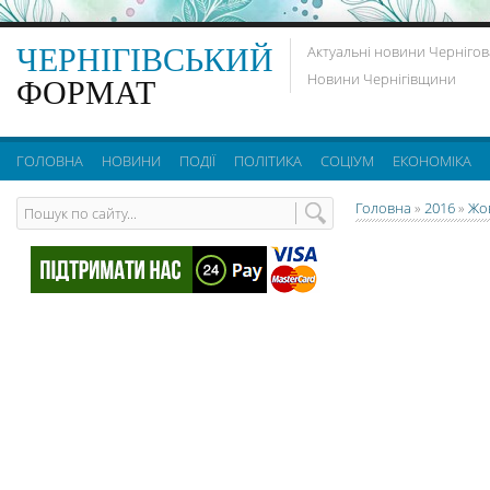
ЧЕРНІГІВСЬКИЙ
Актуальні новини Чернігов
Новини Чернігівщини
ФОРМАТ
ГОЛОВНА
НОВИНИ
ПОДІЇ
ПОЛІТИКА
СОЦІУМ
ЕКОНОМІКА
Головна
»
2016
»
Жо