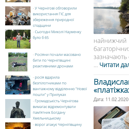
-
У Чернігові обговорили
використання ГІС для
збереження природної
спадщини
-
Сьогодні Миколі Науменку
було б 65
найнижчий
багаторічни
-
Росіяни почали масовано
зазначають ф
бити по Чернігівщині
...
Читати дал
реактивними дронами
-
росія вдарила
Владисла
безпілотниками по
«платіжка
вантажному відділенню "Нової
пошти" у Прилуках
Дата: 11.02.2020
-
Громадськість Чернігова
вимагає відремонтувати
пам’ятник Богдану
Хмельницькому
-
ворог атакує Чернігівщину