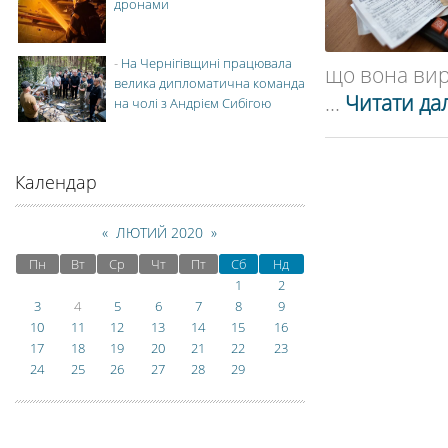
дронами
-
На Чернігівщині працювала
що вона вир
велика дипломатична команда
...
Читати дал
на чолі з Андрієм Сибігою
Календар
«
ЛЮТИЙ 2020
»
Пн
Вт
Ср
Чт
Пт
Сб
Нд
1
2
3
4
5
6
7
8
9
10
11
12
13
14
15
16
17
18
19
20
21
22
23
24
25
26
27
28
29