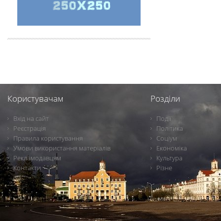
Користувачам
Розділи
Вхід на сайт
Події
Реєстрація
Політика
Правила користування
Соціум
Умови використання матеріалів
Економіка
Рекламодавцям
Культура
Контакти
Різне