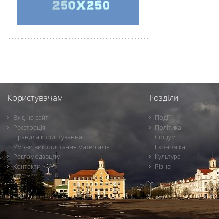
Користувачам
Розділи
Вхід на сайт
Події
Реєстрація
Політика
Правила користування
Соціум
Умови використання матеріалів
Економіка
Рекламодавцям
Культура
Контакти
Різне