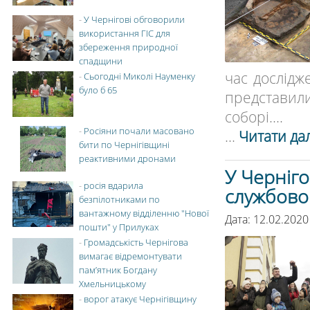
-
У Чернігові обговорили
використання ГІС для
збереження природної
спадщини
час дослідж
-
Сьогодні Миколі Науменку
було б 65
представил
соборі....
-
Росіяни почали масовано
...
Читати дал
бити по Чернігівщині
реактивними дронами
У Черніго
-
росія вдарила
службово
безпілотниками по
вантажному відділенню "Нової
Дата: 12.02.2020
пошти" у Прилуках
-
Громадськість Чернігова
вимагає відремонтувати
пам’ятник Богдану
Хмельницькому
-
ворог атакує Чернігівщину