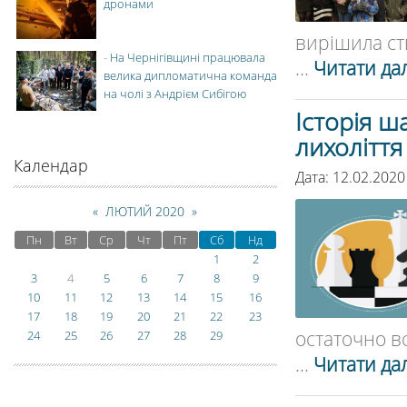
дронами
вирішила ст
-
На Чернігівщині працювала
...
Читати дал
велика дипломатична команда
на чолі з Андрієм Сибігою
Історія ш
лихоліття
Календар
Дата: 12.02.2020
«
ЛЮТИЙ 2020
»
Пн
Вт
Ср
Чт
Пт
Сб
Нд
1
2
3
4
5
6
7
8
9
10
11
12
13
14
15
16
17
18
19
20
21
22
23
остаточно вс
24
25
26
27
28
29
...
Читати дал