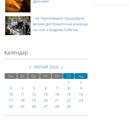
дронами
-
На Чернігівщині працювала
велика дипломатична команда
на чолі з Андрієм Сибігою
Календар
«
ЛЮТИЙ 2020
»
Пн
Вт
Ср
Чт
Пт
Сб
Нд
1
2
3
4
5
6
7
8
9
10
11
12
13
14
15
16
17
18
19
20
21
22
23
24
25
26
27
28
29