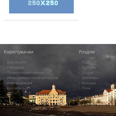
Користувачам
Розділи
Вхід на сайт
Події
Реєстрація
Політика
Правила користування
Соціум
Умови використання матеріалів
Економіка
Рекламодавцям
Культура
Контакти
Різне