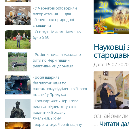
-
У Чернігові обговорили
використання ГІС для
збереження природної
спадщини
-
Сьогодні Миколі Науменку
було б 65
Науковці 
стародав
-
Росіяни почали масовано
бити по Чернігівщині
Дата: 19.02.2020
реактивними дронами
-
росія вдарила
безпілотниками по
вантажному відділенню "Нової
пошти" у Прилуках
-
Громадськість Чернігова
вимагає відремонтувати
пам’ятник Богдану
ознайомилися
Хмельницькому
...
Читати дал
-
ворог атакує Чернігівщину