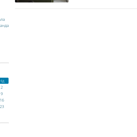
ала
манда
Нд
2
9
16
23