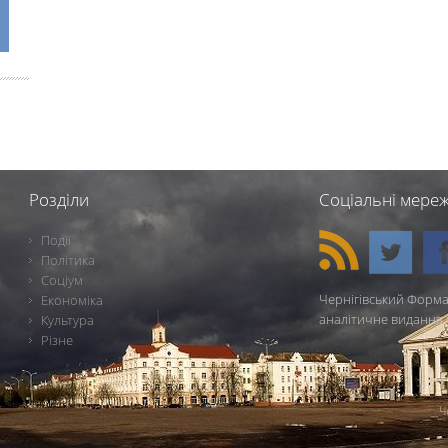
Розділи
Соціальні мереж
Події
Політика
Соціум
Чернігівський Форма
Економіка
аналітичне видання 
Культура
Різне
Ч