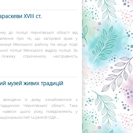
аскеви ХVІІІ ст.
ку до поліції Чернігівської області від
омлення про те, що загорівся храм у
мниця Менського району. На місце події
ної поліції Менського відділу поліції. За
пожежу спричинила несправність
ий музей живих традицій
е виходячи із дому, ознайомитися з
адщиною Чернігівської області. Така
 навесні цього року, повідомляють у
аціональностей та релігій ОДА....