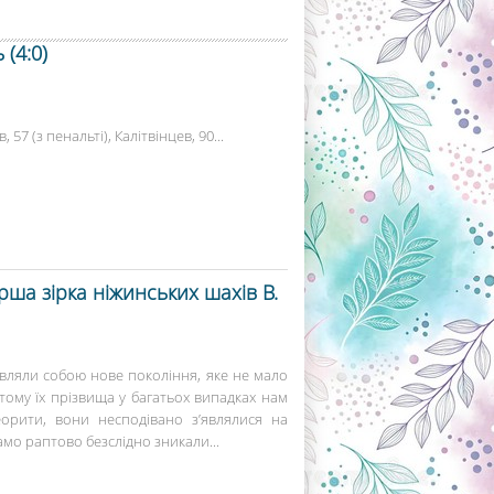
(4:0)
 57 (з пенальті), Калітвінцев, 90...
рша зірка ніжинських шахів В.
являли собою нове покоління, яке не мало
тому їх прізвища у багатьох випадках нам
орити, вони несподівано з’являлися на
само раптово безслідно зникали...