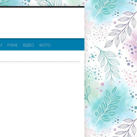
реклама партнерів:
И
РІЗНЕ
ВІДЕО
ФОТО