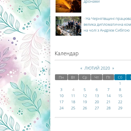
дронами
-
На Чернігівщині працюв
велика дипломатична ко
на чолі з Андрієм Сибігою
Календар
«
ЛЮТИЙ 2020
»
Пн
Вт
Ср
Чт
Пт
Сб
1
3
4
5
6
7
8
10
11
12
13
14
15
17
18
19
20
21
22
24
25
26
27
28
29