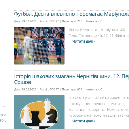
Футбол. Десна впевнено перемагає Маріуполь 
Дата: 29.02.2020 | Розділ:
СПОРТ
| Перегляди: 706 | Коментарі:
0
Десна (Чернігів) – Маріуполь 4:0
Голи: Тотовицький, 12, 21, Філіппов,
...
Читати далі »
Історія шахових змагань Чернігівщини. 12. Пе
Єршов
Дата: 29.02.2020 | Розділ:
СПОРТ
| Перегляди: 671 | Коментарі:
0
Шахові зірки 1920-х найчастіше 
зв’язку з попередньою епохою, і 
мало що говорять. Немов мете
вято
горизонті начебто нізвідки, і так 
го у
...
Читати далі »