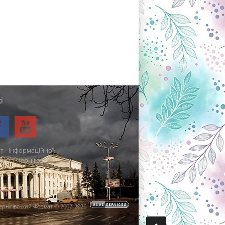
і
т - інформаційно-
міста Чернігова.
ернігівський Формат © 2007-2026
.
.