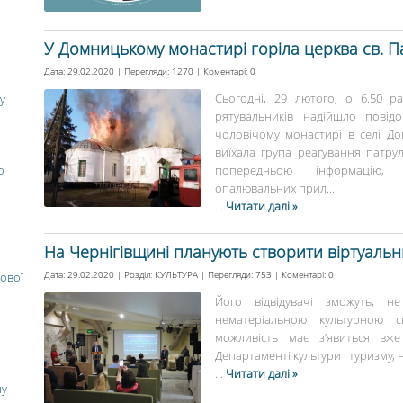
У Домницькому монастирі горіла церква св. Пар
Дата: 29.02.2020 | Перегляди: 1270 | Коментарі:
0
Сьогодні, 29 лютого, о 6.50 ран
у
рятувальників надійшло повід
чоловічому монастирі в селі До
виїхала група реагування патруль
о
попередньою інформацію, 
опалювальних прил...
...
Читати далі »
На Чернігівщині планують створити віртуальн
Дата: 29.02.2020 | Розділ:
КУЛЬТУРА
| Перегляди: 753 | Коментарі:
0
ової
Його відвідувачі зможуть, н
нематеріальною культурною сп
можливість має з’явиться вже
Департаменті культури і туризму, н
...
Читати далі »
ну