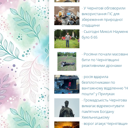
-
У Чернігові обговорили
використання ГІС для
збереження природної
спадщини
-
Сьогодні Миколі Науменк
було б 65
-
Росіяни почали масован
бити по Чернігівщині
реактивними дронами
-
росія вдарила
безпілотниками по
вантажному відділенню "Н
пошти" у Прилуках
-
Громадськість Чернігова
вимагає відремонтувати
пам’ятник Богдану
Хмельницькому
-
ворог атакує Чернігівщи