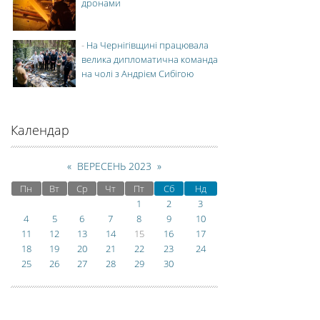
дронами
-
На Чернігівщині працювала
велика дипломатична команда
на чолі з Андрієм Сибігою
Календар
«
ВЕРЕСЕНЬ 2023
»
Пн
Вт
Ср
Чт
Пт
Сб
Нд
1
2
3
4
5
6
7
8
9
10
11
12
13
14
15
16
17
18
19
20
21
22
23
24
25
26
27
28
29
30