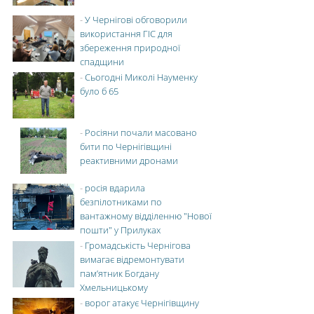
-
У Чернігові обговорили
використання ГІС для
збереження природної
спадщини
-
Сьогодні Миколі Науменку
було б 65
-
Росіяни почали масовано
бити по Чернігівщині
реактивними дронами
-
росія вдарила
безпілотниками по
вантажному відділенню "Нової
пошти" у Прилуках
-
Громадськість Чернігова
вимагає відремонтувати
пам’ятник Богдану
Хмельницькому
-
ворог атакує Чернігівщину