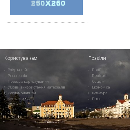
Користувачам
Розділи
Вхід на сайт
Події
Реєстрація
Політика
Правила користування
Соціум
Умови використання матеріалів
Економіка
Рекламодавцям
Культура
Контакти
Різне