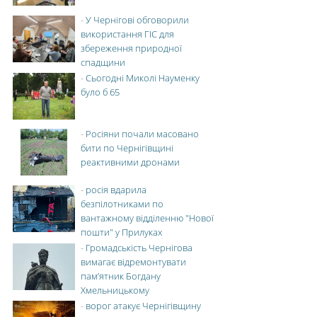
-
У Чернігові обговорили
використання ГІС для
збереження природної
спадщини
-
Сьогодні Миколі Науменку
було б 65
-
Росіяни почали масовано
бити по Чернігівщині
реактивними дронами
-
росія вдарила
безпілотниками по
вантажному відділенню "Нової
пошти" у Прилуках
-
Громадськість Чернігова
вимагає відремонтувати
пам’ятник Богдану
Хмельницькому
-
ворог атакує Чернігівщину