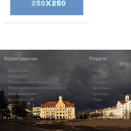
Користувачам
Розділи
Вхід на сайт
Події
Реєстрація
Політика
Правила користування
Соціум
Умови використання матеріалів
Економіка
Рекламодавцям
Культура
Контакти
Різне