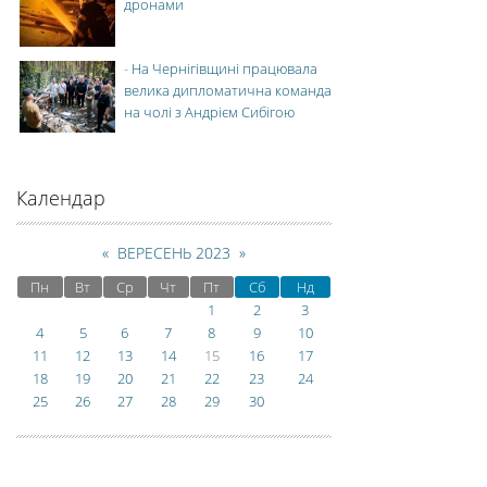
дронами
-
На Чернігівщині працювала
велика дипломатична команда
на чолі з Андрієм Сибігою
Календар
«
ВЕРЕСЕНЬ 2023
»
Пн
Вт
Ср
Чт
Пт
Сб
Нд
1
2
3
4
5
6
7
8
9
10
11
12
13
14
15
16
17
18
19
20
21
22
23
24
25
26
27
28
29
30