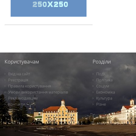
Користувачам
Розділи
Вхід на сайт
Події
Реєстрація
Політика
Правила користування
Соціум
Умови використання матеріалів
Економіка
Рекламодавцям
Культура
Контакти
Різне