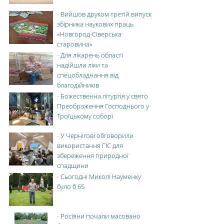
-
Вийшов друком третій випуск
збірника наукових праць
«Новгород-Сіверська
старовина»
-
Для лікарень області
надійшли ліки та
спецобладнання від
благодійників
-
Божественна літургія у свято
Преображення Господнього у
Троїцькому соборі
-
У Чернігові обговорили
використання ГІС для
збереження природної
спадщини
-
Сьогодні Миколі Науменку
було б 65
-
Росіяни почали масовано