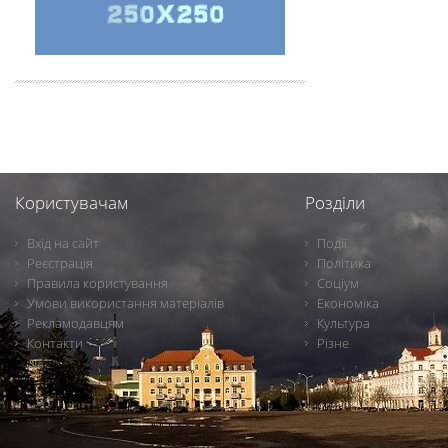
Користувачам
Розділи
Вхід на сайт
Події
Реєстрація
Політика
Правила користування
Соціум
Умови використання матеріалів
Економіка
Рекламодавцям
Культура
Контакти
Різне