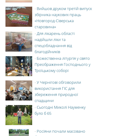
-
Вийшов друком третій випуск
збірника наукових праць
«Новгород-Сіверська
старовина»
-
Для лікарень області
надійшли ліки та
спецобладнання від
благодійників
-
Божественна літургія у свято
Преображення Господнього у
Троїцькому соборі
-
У Чернігові обговорили
використання ГІС для
збереження природної
спадщини
-
Сьогодні Миколі Науменку
було б 65
-
Росіяни почали масовано