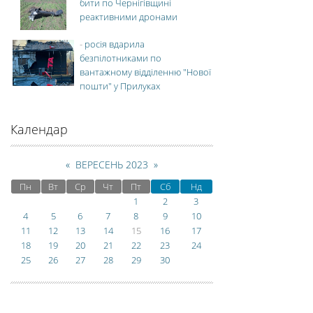
бити по Чернігівщині
реактивними дронами
-
росія вдарила
безпілотниками по
вантажному відділенню "Нової
пошти" у Прилуках
Календар
«
ВЕРЕСЕНЬ 2023
»
Пн
Вт
Ср
Чт
Пт
Сб
Нд
1
2
3
4
5
6
7
8
9
10
11
12
13
14
15
16
17
18
19
20
21
22
23
24
25
26
27
28
29
30