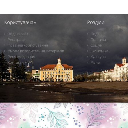
Користувачам
Розділи
Вхід на сайт
Події
Реєстрація
Політика
Правила користування
Соціум
Умови використання матеріалів
Економіка
Рекламодавцям
Культура
Контакти
Різне
Новини Чернігова, Чернігівські новини, Чернігівський формат, новини Чернігова, події в Чернігові: політика, економіка, аналітика, культура, відеоновини, екологія, спортивний Чернігів, туризм, Чернігів онлайн, ф