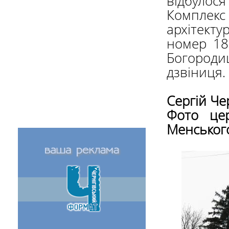
відбулося
Комплекс
архітект
номер 18
Богороди
дзвіниця.
Сергій Че
Фото це
Менського