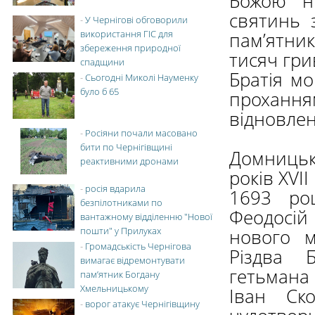
Божою н
святинь 
-
У Чернігові обговорили
використання ГІС для
пам’ятник
збереження природної
тисяч гри
спадщини
Братія мо
-
Сьогодні Миколі Науменку
було б 65
прохання
відновлен
-
Росіяни почали масовано
бити по Чернігівщині
Домницьк
реактивними дронами
років XVI
-
росія вдарила
1693 роц
безпілотниками по
Феодосі
вантажному відділенню "Нової
пошти" у Прилуках
нового м
-
Громадськість Чернігова
Різдва 
вимагає відремонтувати
гетьмана
пам’ятник Богдану
Хмельницькому
Іван Ск
-
ворог атакує Чернігівщину