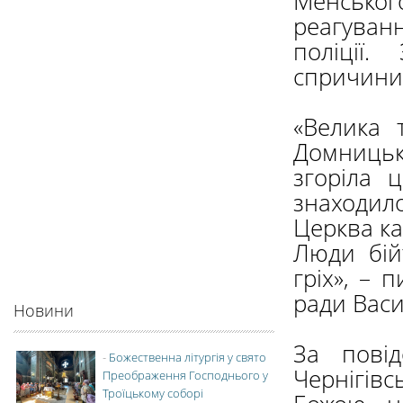
Менськог
реагуван
поліції
спричини
«Велика 
Домниць
згоріла ц
знаходил
Церква ка
Люди бій
гріх», – 
ради Вас
Новини
За пові
-
Божественна літургія у свято
Чернігівс
Преображення Господнього у
Троїцькому соборі