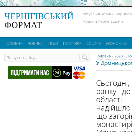
ЧЕРНІГІВСЬКИЙ
Актуальні новини Чернігов
Новини Чернігівщини
ФОРМАТ
ГОЛОВНА
НОВИНИ
ПОДІЇ
ПОЛІТИКА
СОЦІУМ
ЕКОНОМІКА
Головна
»
2020
»
Лю
У Домницькому
Сьогодні
ранку до 
області
надійшло 
що загорі
монасти