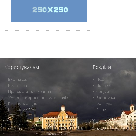
Користувачам
Розділи
Вхід на сайт
Події
Реєстрація
Політика
Правила користування
Соціум
Умови використання матеріалів
Економіка
Рекламодавцям
Культура
Контакти
Різне