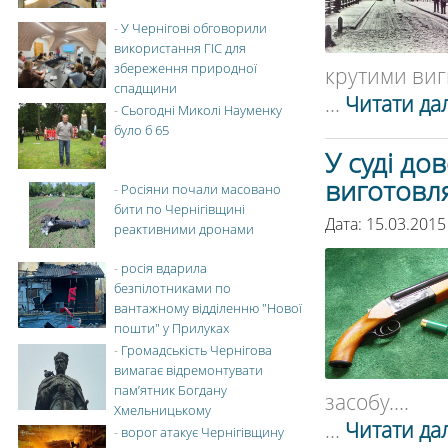
-
У Чернігові обговорили
використання ГІС для
збереження природної
крутими виг
спадщини
...
Читати дал
-
Сьогодні Миколі Науменку
було б 65
У суді до
виготовл
-
Росіяни почали масовано
бити по Чернігівщині
Дата: 15.03.2015
реактивними дронами
-
росія вдарила
безпілотниками по
вантажному відділенню "Нової
пошти" у Прилуках
-
Громадськість Чернігова
вимагає відремонтувати
пам’ятник Богдану
засобу....
Хмельницькому
...
Читати дал
-
ворог атакує Чернігівщину