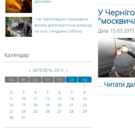
дронами
У Черніго
"москвич
-
На Чернігівщині працювала
велика дипломатична команда
Дата: 15.03.2015
на чолі з Андрієм Сибігою
Календар
«
БЕРЕЗЕНЬ 2015
»
Пн
Вт
Ср
Чт
Пт
Сб
Нд
...
Читати дал
1
2
3
4
5
6
7
8
9
10
11
12
13
14
15
16
17
18
19
20
21
22
23
24
25
26
27
28
29
30
31