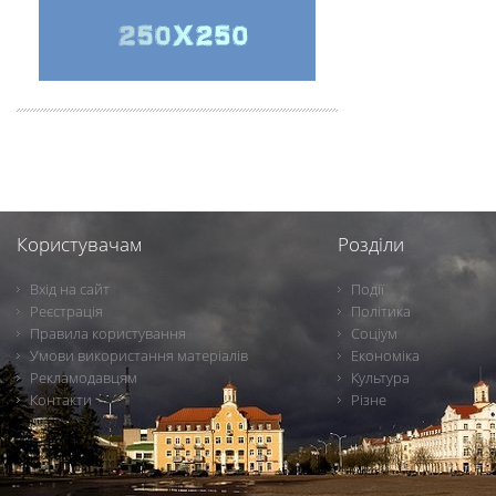
Користувачам
Розділи
Вхід на сайт
Події
Реєстрація
Політика
Правила користування
Соціум
Умови використання матеріалів
Економіка
Рекламодавцям
Культура
Контакти
Різне