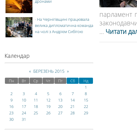
дронами
парламент п
-
На Чернігівщині працювала
законодавчи
велика дипломатична команда
...
Читати дал
на чолі з Андрієм Сибігою
Календар
«
БЕРЕЗЕНЬ 2015
»
Пн
Вт
Ср
Чт
Пт
Сб
Нд
1
2
3
4
5
6
7
8
9
10
11
12
13
14
15
16
17
18
19
20
21
22
23
24
25
26
27
28
29
30
31