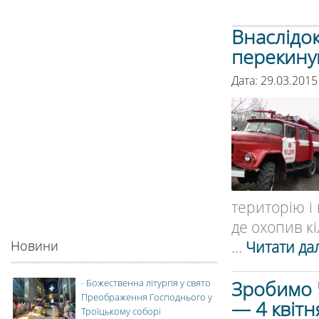
Внаслідок
перекинув
Дата: 29.03.2015
територію і
де охопив кі
...
Читати дал
Новини
Зробимо 
-
Божественна літургія у свято
Преображення Господнього у
— 4 квітн
Троїцькому соборі