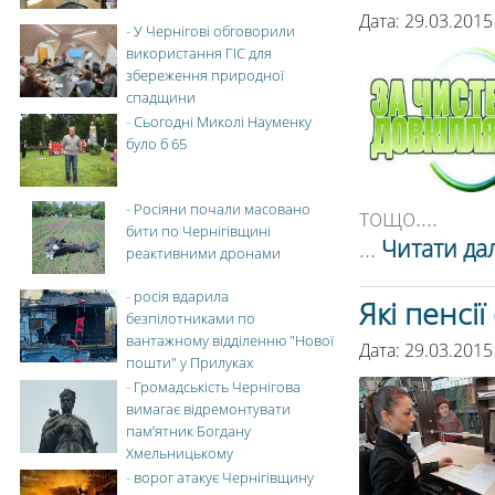
Дата: 29.03.2015
-
У Чернігові обговорили
використання ГІС для
збереження природної
спадщини
-
Сьогодні Миколі Науменку
було б 65
-
Росіяни почали масовано
тощо....
бити по Чернігівщині
...
Читати дал
реактивними дронами
-
росія вдарила
Які пенсі
безпілотниками по
вантажному відділенню "Нової
Дата: 29.03.2015
пошти" у Прилуках
-
Громадськість Чернігова
вимагає відремонтувати
пам’ятник Богдану
Хмельницькому
-
ворог атакує Чернігівщину