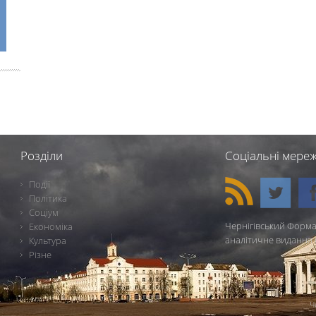
Розділи
Соціальні мереж
Події
Політика
Соціум
Чернігівський Форма
Економіка
аналітичне видання 
Культура
Різне
Ч