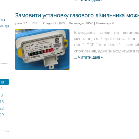
Замовити установку газового лічильника можн
ала
Дата: 17.03.2015 | Розділ:
СОЦІУМ
| Перегляди: 1852 | Коментарі:
0
манда
Віднедавна заяви на встановл
мешканців м. Чернігова та Черні
вікні" ПАТ "Чернігівгаз". Нове
споживачів, адже знаходиться в са
...
Читати далі »
Нд
1
8
15
22
29