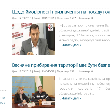
Щодо ймовірності призначення на посаду го
Дата: 17.03.2015 | Розділ:
ПОЛІТИКА
| Перегляди: 1597 | Коментарі:
0
Інформація про призначення Валер
обласної державної адміністрації
у вівторок, 17 березня, з посила
міської ради», інформує сайт народ
...
Читати далі »
Весняне прибирання території має бути безп
Дата: 17.03.2015 | Розділ:
ЕКОЛОГІЯ
| Перегляди: 1381 | Коментарі:
0
З настанням тепла кількість заго
пожежну та екологічну небезпеку
говорили сьогодні, 17 бе
облдержадміністрації....
вято
...
Читати далі »
го у