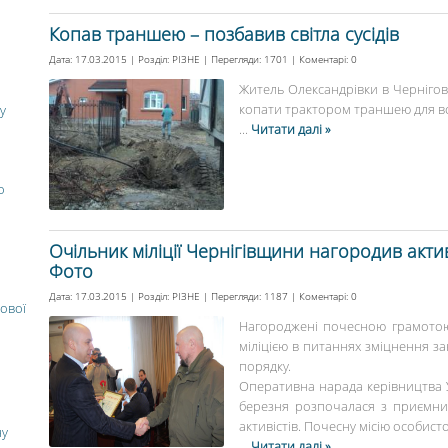
Копав траншею – позбавив світла сусідів
Дата: 17.03.2015 | Розділ:
РІЗНЕ
| Перегляди: 1701 | Коментарі:
0
Житель Олександрівки в Чернігові
копати трактором траншею для водог
у
...
Читати далі »
о
Очільник міліції Чернігівщини нагородив акт
Фото
Дата: 17.03.2015 | Розділ:
РІЗНЕ
| Перегляди: 1187 | Коментарі:
0
ової
Нагороджені почесною грамотою
міліцією в питаннях зміцнення за
порядку.
Оперативна нарада керівництва У
березня розпочалася з приємни
активістів. Почесну місію особист
ну
...
Читати далі »