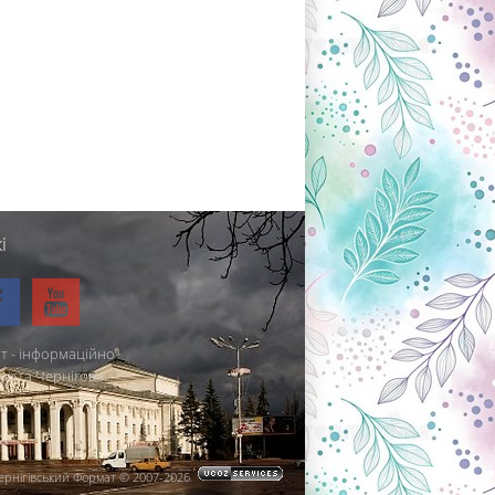
і
т - інформаційно-
міста Чернігова.
ернігівський Формат © 2007-2026
.
.