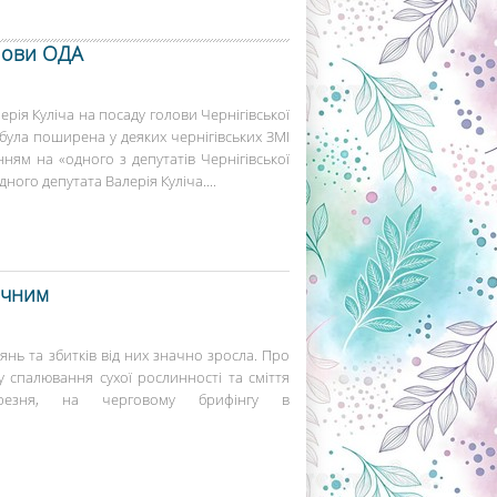
лови ОДА
ія Куліча на посаду голови Чернігівської
 була поширена у деяких чернігівських ЗМІ
нням на «одного з депутатів Чернігівської
ного депутата Валерія Куліча....
ечним
рянь та збитків від них значно зросла. Про
 спалювання сухої рослинності та сміття
резня, на черговому брифінгу в