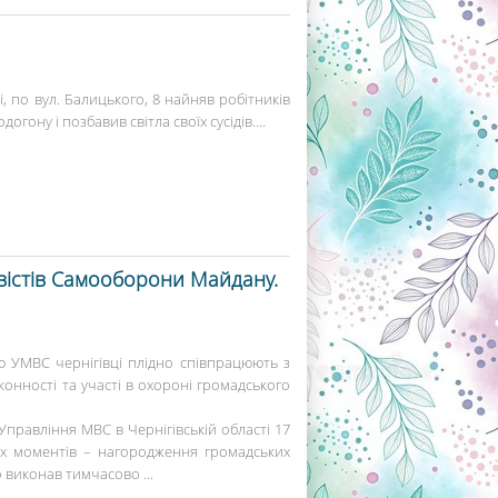
, по вул. Балицького, 8 найняв робітників
ону і позбавив світла своїх сусідів....
ивістів Самооборони Майдану.
 УМВС чернігівці плідно співпрацюють з
конності та участі в охороні громадського
правління МВС в Чернігівській області 17
х моментів – нагородження громадських
о виконав тимчасово ...