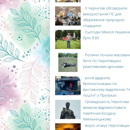
-
У Чернігові обговорили
використання ГІС для
збереження природної
спадщини
-
Сьогодні Миколі Науменк
було б 65
-
Росіяни почали масован
бити по Чернігівщині
реактивними дронами
-
росія вдарила
безпілотниками по
вантажному відділенню "Н
пошти" у Прилуках
-
Громадськість Чернігова
вимагає відремонтувати
пам’ятник Богдану
Хмельницькому
-
ворог атакує Чернігівщи