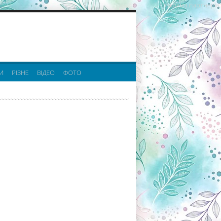
реклама партнерів:
И
РІЗНЕ
ВІДЕО
ФОТО