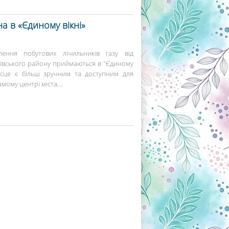
а в «Єдиному вікні»
ення побутових лічильників газу від
гівського району приймаються в "Єдиному
 місце є більш зручним та доступним для
мому центрі міста....