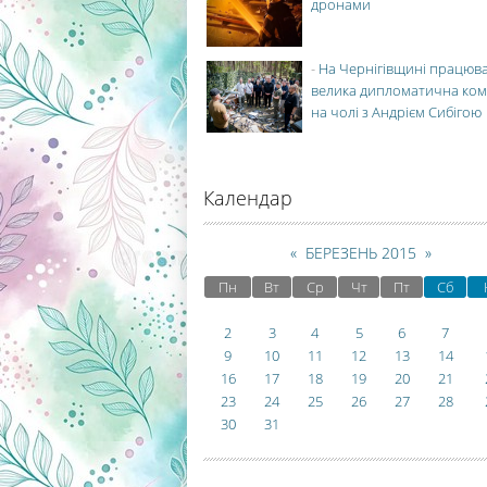
дронами
-
На Чернігівщині працюв
велика дипломатична ко
на чолі з Андрієм Сибігою
Календар
«
БЕРЕЗЕНЬ 2015
»
Пн
Вт
Ср
Чт
Пт
Сб
2
3
4
5
6
7
9
10
11
12
13
14
16
17
18
19
20
21
23
24
25
26
27
28
30
31