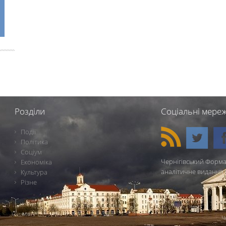
Розділи
Соціальні мереж
Події
Політика
Соціум
Чернігівський Форма
Економіка
аналітичне видання 
Культура
Різне
Ч