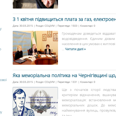
З 1 квітня підвищиться плата за газ, електрое
Дата: 30.03.2015 | Розділ:
СОЦІУМ
| Перегляди: 1503 | Коментарі:
0
у
Громадянам доведеться віддава
водовідведення. Єдиним дієви
населення в цих умовах є житлові су
о
...
Читати далі »
Яка меморіальна політика на Чернігівщині щ
ової
Дата: 30.03.2015 | Розділ:
СОЦІУМ
| Перегляди: 1331 | Коментарі:
0
Ще з початків історії людств
критерієм відзначення, вшанува
меморіалізація: встановлення ме
меморіальних дошок. До мемор
найменування вулиць, провулків, 
ну
та інш...