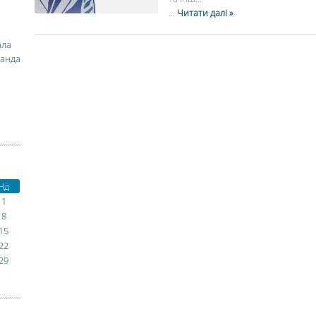
...
Читати далі »
ала
манда
Нд
1
8
15
22
29