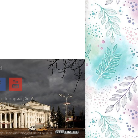
і
т - інформаційно-
міста Чернігова.
ернігівський Формат © 2007-2026
.
.