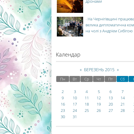
дронами
-
На Чернігівщині працюв
велика дипломатична ко
на чолі з Андрієм Сибігою
Календар
«
БЕРЕЗЕНЬ 2015
»
Пн
Вт
Ср
Чт
Пт
Сб
2
3
4
5
6
7
9
10
11
12
13
14
16
17
18
19
20
21
23
24
25
26
27
28
30
31