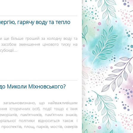
нергію, гарячу воду та тепло
ти ще більше грошей за холодну воду та
м засобом зменшення цінового тиску на
бсидії....
одо Миколи Міхновського?
а загальновизнано, що найважливішим
ння історичних осіб, події тощо є їхня
моріалів, пам’ятників, пам’ятних знаків,
іальної політики відноситься також і
проспектів, площ, парків, мостів, скверів