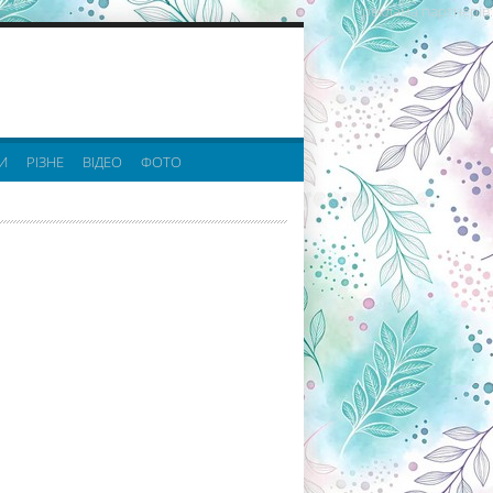
реклама партнерів:
И
РІЗНЕ
ВІДЕО
ФОТО