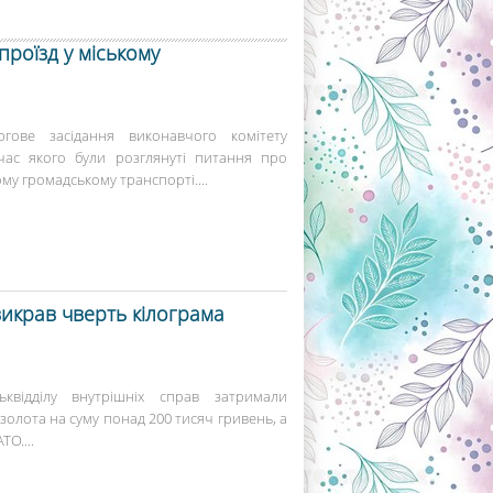
роїзд у міському
гове засідання виконавчого комітету
д час якого були розглянуті питання про
ому громадському транспорті....
 викрав чверть кілограма
ськвідділу внутрішніх справ затримали
 золота на суму понад 200 тисяч гривень, а
ТО....