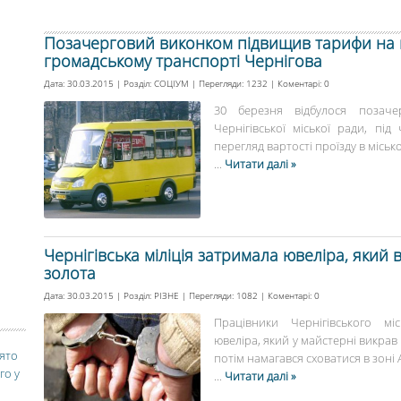
Позачерговий виконком підвищив тарифи на п
громадському транспорті Чернігова
Дата: 30.03.2015 | Розділ:
СОЦІУМ
| Перегляди: 1232 | Коментарі:
0
30 березня відбулося позачер
Чернігівської міської ради, пі
перегляд вартості проїзду в міськ
...
Читати далі »
Чернігівська міліція затримала ювеліра, який
золота
Дата: 30.03.2015 | Розділ:
РІЗНЕ
| Перегляди: 1082 | Коментарі:
0
Працівники Чернігівського мі
ювеліра, який у майстерні викрав
вято
потім намагався сховатися в зоні А
го у
...
Читати далі »