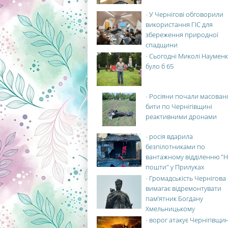
-
У Чернігові обговорили
використання ГІС для
збереження природної
спадщини
-
Сьогодні Миколі Науменк
було б 65
-
Росіяни почали масован
бити по Чернігівщині
реактивними дронами
-
росія вдарила
безпілотниками по
вантажному відділенню "Н
пошти" у Прилуках
-
Громадськість Чернігова
вимагає відремонтувати
пам’ятник Богдану
Хмельницькому
-
ворог атакує Чернігівщи