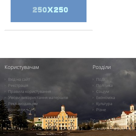
Користувачам
Розділи
Вхід на сайт
Події
Реєстрація
Політика
Правила користування
Соціум
Умови використання матеріалів
Економіка
Рекламодавцям
Культура
Контакти
Різне