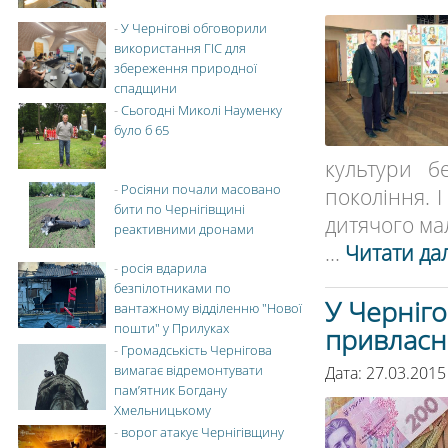
-
У Чернігові обговорили
використання ГІС для
збереження природної
спадщини
-
Сьогодні Миколі Науменку
було б 65
культури б
-
Росіяни почали масовано
покоління. 
бити по Чернігівщині
дитячого ма
реактивними дронами
...
Читати дал
-
росія вдарила
безпілотниками по
У Черніго
вантажному відділенню "Нової
пошти" у Прилуках
привласн
-
Громадськість Чернігова
вимагає відремонтувати
Дата: 27.03.2015
пам’ятник Богдану
Хмельницькому
-
ворог атакує Чернігівщину