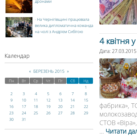
дронами
-
На Чернігівщині працювала
велика дипломатична команда
на чолі з Андрієм Сибігою
4 квітня 
Дата: 27.03.2015
Календар
«
БЕРЕЗЕНЬ 2015
»
Пн
Вт
Ср
Чт
Пт
Сб
Нд
1
2
3
4
5
6
7
8
9
10
11
12
13
14
15
фабрика», Т
16
17
18
19
20
21
22
молокозавод
23
24
25
26
27
28
29
30
31
СТОВ «Віра»
...
Читати дал