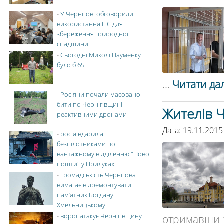
-
У Чернігові обговорили
використання ГІС для
збереження природної
спадщини
-
Сьогодні Миколі Науменку
було б 65
...
Читати дал
-
Росіяни почали масовано
бити по Чернігівщині
Жителів Ч
реактивними дронами
Дата: 19.11.2015
-
росія вдарила
безпілотниками по
вантажному відділенню "Нової
пошти" у Прилуках
-
Громадськість Чернігова
вимагає відремонтувати
пам’ятник Богдану
Хмельницькому
-
ворог атакує Чернігівщину
отримавши 13