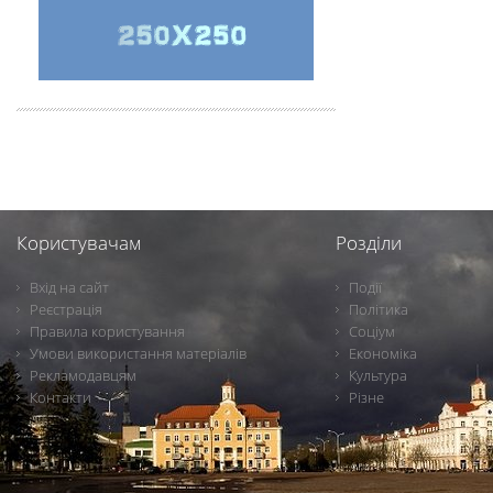
Користувачам
Розділи
Вхід на сайт
Події
Реєстрація
Політика
Правила користування
Соціум
Умови використання матеріалів
Економіка
Рекламодавцям
Культура
Контакти
Різне