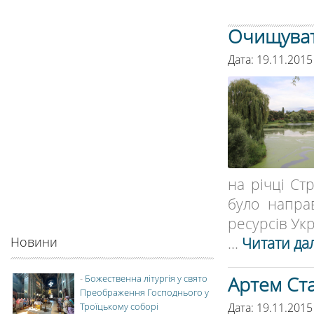
Очищуват
Дата: 19.11.2015
на річці Ст
було напра
ресурсів Укр
...
Читати дал
Новини
Артем Ст
-
Божественна літургія у свято
Преображення Господнього у
Дата: 19.11.2015
Троїцькому соборі