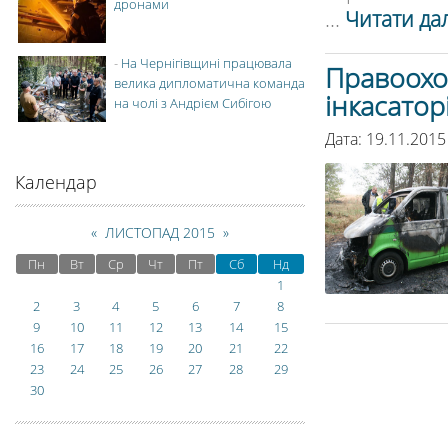
дронами
...
Читати дал
-
На Чернігівщині працювала
Правоохо
велика дипломатична команда
інкасатор
на чолі з Андрієм Сибігою
Дата: 19.11.2015
Календар
«
ЛИСТОПАД 2015
»
Пн
Вт
Ср
Чт
Пт
Сб
Нд
1
2
3
4
5
6
7
8
9
10
11
12
13
14
15
16
17
18
19
20
21
22
23
24
25
26
27
28
29
30