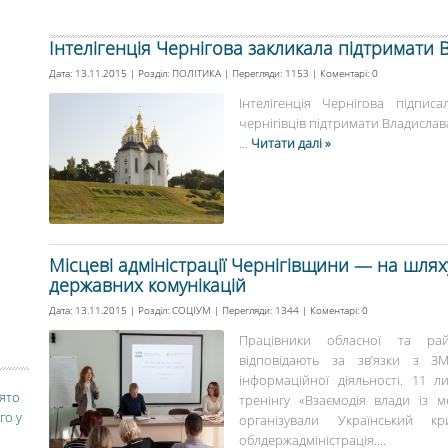
Інтелігенція Чернігова закликала підтримати
Дата: 13.11.2015 | Розділ:
ПОЛІТИКА
| Перегляди: 1153 | Коментарі:
0
Інтелігенція Чернігова підпи
чернігівців підтримати Владислава
...
Читати далі »
Місцеві адміністрації Чернігівщини — на шля
державних комунікацій
Дата: 13.11.2015 | Розділ:
СОЦІУМ
| Перегляди: 1344 | Коментарі:
0
Працівники обласної та рай
відповідають за зв’язки з З
інформаційної діяльності. 11 л
вято
тренінгу «Взаємодія влади із м
го у
організували Український кр
облдержадміністрація....