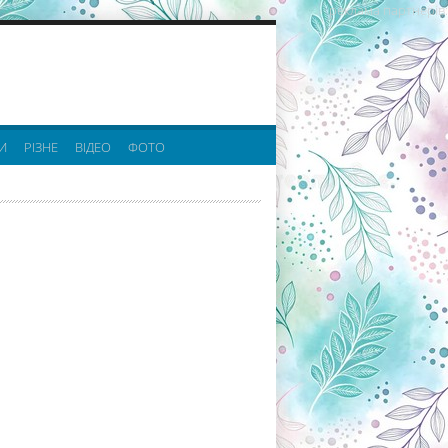
реклама партнерів:
И
РІЗНЕ
ВІДЕО
ФОТО