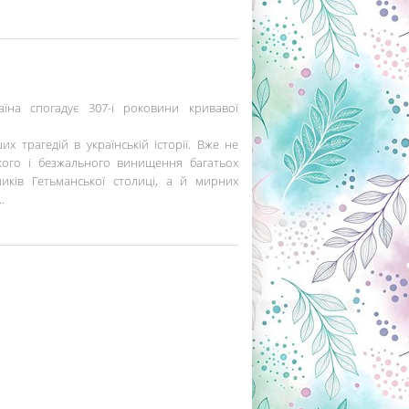
їна спогадує 307-і роковини кривавої
 трагедій в українській історії. Вже не
окого і безжального винищення багатьох
ників Гетьманської столиці, а й мирних
.