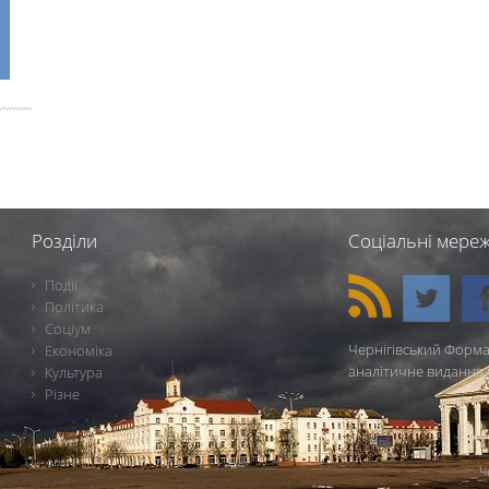
Розділи
Соціальні мереж
Події
Політика
Соціум
Чернігівський Форма
Економіка
аналітичне видання 
Культура
Різне
Ч