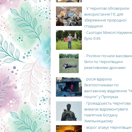
-
У Чернігові обговорили
використання ГІС для
збереження природної
спадщини
-
Сьогодні Миколі Науменк
було б 65
-
Росіяни почали масован
бити по Чернігівщині
реактивними дронами
-
росія вдарила
безпілотниками по
вантажному відділенню "Н
пошти" у Прилуках
-
Громадськість Чернігова
вимагає відремонтувати
пам’ятник Богдану
Хмельницькому
-
ворог атакує Чернігівщи