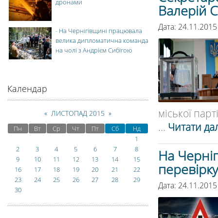
дронами
Валерій 
Дата: 24.11.2015
-
На Чернігівщині працювала
велика дипломатична команда
на чолі з Андрієм Сибігою
Календар
міської парт
«
ЛИСТОПАД 2015
»
...
Читати дал
Пн
Вт
Ср
Чт
Пт
Сб
Нд
1
2
3
4
5
6
7
8
На Черніг
9
10
11
12
13
14
15
перевірк
16
17
18
19
20
21
22
23
24
25
26
27
28
29
Дата: 24.11.2015
30