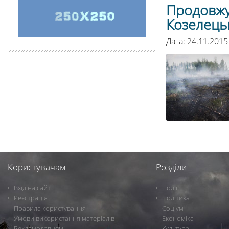
Продовжує
Козелець
Дата: 24.11.2015
Користувачам
Розділи
Вхід на сайт
Події
Реєстрація
Політика
Правила користування
Соціум
Умови використання матеріалів
Економіка
Рекламодавцям
Культура