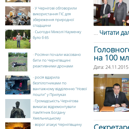
-
У Чернігові обговорили
використання ГІС для
збереження природної
спадщини
...
Читати дал
-
Сьогодні Миколі Науменку
було б 65
Головного
-
Росіяни почали масовано
на 100 мл
бити по Чернігівщині
реактивними дронами
Дата: 24.11.2015
-
росія вдарила
безпілотниками по
вантажному відділенню "Нової
пошти" у Прилуках
-
Громадськість Чернігова
вимагає відремонтувати
пам’ятник Богдану
Хмельницькому
-
ворог атакує Чернігівщину
Секретаре