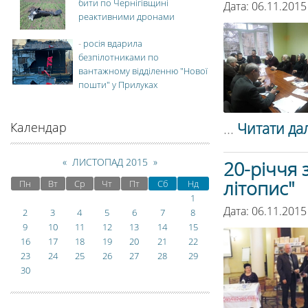
бити по Чернігівщині
Дата: 06.11.2015
реактивними дронами
-
росія вдарила
безпілотниками по
вантажному відділенню "Нової
пошти" у Прилуках
...
Читати дал
Календар
«
ЛИСТОПАД 2015
»
20-річчя 
літопис"
Пн
Вт
Ср
Чт
Пт
Сб
Нд
1
Дата: 06.11.2015
2
3
4
5
6
7
8
9
10
11
12
13
14
15
16
17
18
19
20
21
22
23
24
25
26
27
28
29
30