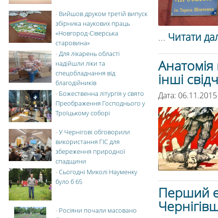
-
Вийшов друком третій випуск
збірника наукових праць
«Новгород-Сіверська
...
Читати дал
старовина»
-
Для лікарень області
Анатомія 
надійшли ліки та
спецобладнання від
інші свід
благодійників
-
Божественна літургія у свято
Дата: 06.11.2015
Преображення Господнього у
Троїцькому соборі
-
У Чернігові обговорили
використання ГІС для
збереження природної
спадщини
-
Сьогодні Миколі Науменку
було б 65
Перший ет
Чернігівщ
-
Росіяни почали масовано