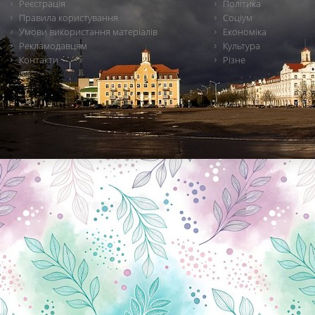
Реєстрація
Політика
Правила користування
Соціум
Умови використання матеріалів
Економіка
Рекламодавцям
Культура
Контакти
Різне
Новини Чернігова, Чернігівські новини, Чернігівський формат, новини Чернігова, події в Чернігові: політика, економіка, аналітика, культура, відеоновини, екологія, спортивний Чернігів, туризм, Чернігів онлайн, ф