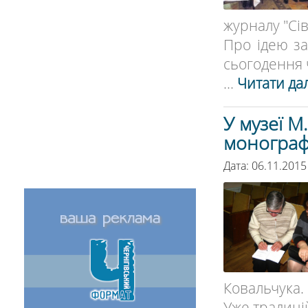
журналу "Сі
Про ідею за
сьогодення ч
...
Читати дал
У музеї 
монограф
Дата: 06.11.2015
Ковальчука.
Уже традиці