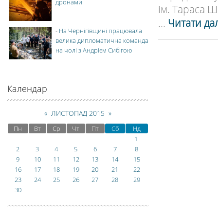
дронами
ім. Тараса 
...
Читати дал
-
На Чернігівщині працювала
велика дипломатична команда
на чолі з Андрієм Сибігою
Календар
«
ЛИСТОПАД 2015
»
Пн
Вт
Ср
Чт
Пт
Сб
Нд
1
2
3
4
5
6
7
8
9
10
11
12
13
14
15
16
17
18
19
20
21
22
23
24
25
26
27
28
29
30