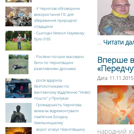
-
У Чернігові обговорили
використання ГІС для
збереження природної
спадщини
-
Сьогодні Миколі Науменку
було б 65
...
Читати дал
-
Росіяни почали масовано
Вперше в 
бити по Чернігівщині
«Передчу
реактивними дронами
Дата: 11.11.2015
-
росія вдарила
безпілотниками по
вантажному відділенню "Нової
пошти" у Прилуках
-
Громадськість Чернігова
вимагає відремонтувати
пам’ятник Богдану
Хмельницькому
-
ворог атакує Чернігівщину
народний ху