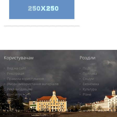
Користувачам
Розділи
Вхід на сайт
Події
Реєстрація
Політика
Правила користування
Соціум
Умови використання матеріалів
Економіка
Рекламодавцям
Культура
Контакти
Різне